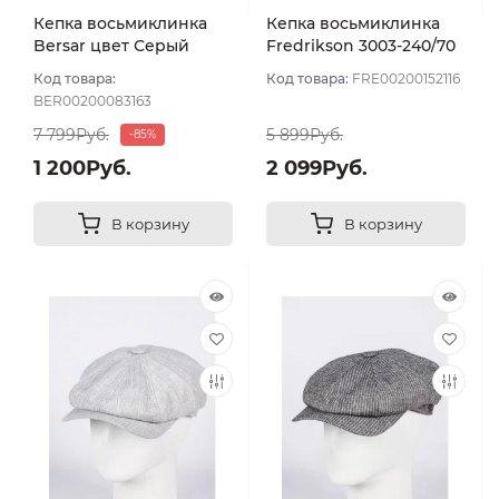
Кепка восьмиклинка
Кепка восьмиклинка
Bersar цвет Серый
Fredrikson 3003-240/70
темный размер 57
цвет Серый размер 56
Код товара:
Код товара:
FRE00200152116
BER00200083163
7 799Руб.
5 899Руб.
-85%
1 200Руб.
2 099Руб.
В корзину
В корзину