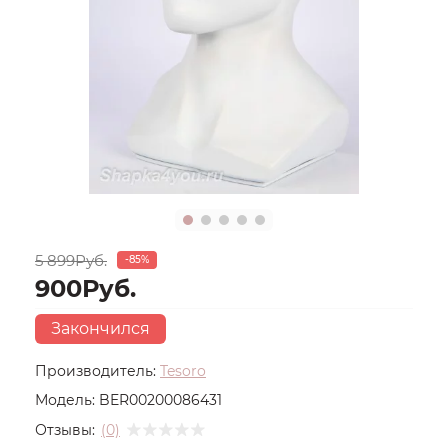
5 899Руб.
-85%
900Руб.
Закончился
Производитель:
Tesoro
Модель:
BER00200086431
Отзывы:
(0)