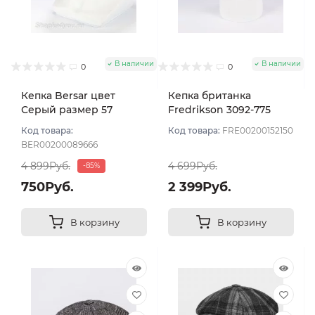
В наличии
В наличии
0
0
Кепка Bersar цвет
Кепка британка
Серый размер 57
Fredrikson 3092-775
цвет Серый темный
Код товара:
Код товара:
FRE00200152150
размер 57
BER00200089666
4 899Руб.
4 699Руб.
-85%
750Руб.
2 399Руб.
В корзину
В корзину