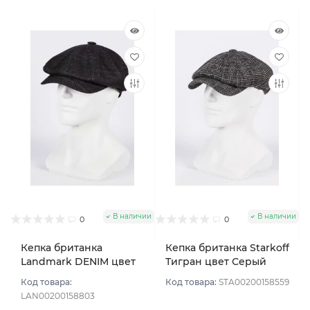
В наличии
В наличии
0
0
Кепка британка
Кепка британка Starkoff
Landmark DENIM цвет
Тигран цвет Серый
Серый размер 57
размер 56
Код товара:
Код товара:
STA00200158559
LAN00200158803