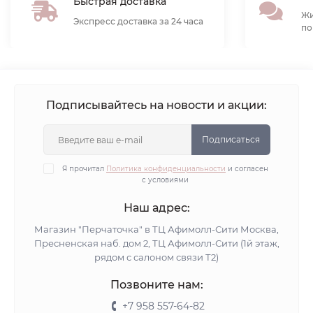
Быстрая доставка
Жи
Экспресс доставка за 24 часа
по
Подписывайтесь на новости и акции:
Подписаться
Я прочитал
Политика конфиденциальности
и согласен
с условиями
Наш адрес:
Магазин "Перчаточка" в ТЦ Афимолл-Сити Москва,
Пресненская наб. дом 2, ТЦ Афимолл-Сити (1й этаж,
рядом с салоном связи Т2)
Позвоните нам:
+7 958 557-64-82