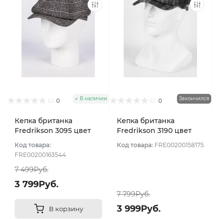
В наличии
Закончился
0
0
Кепка британка
Кепка британка
Fredrikson 3095 цвет
Fredrikson 3190 цвет
Серый темный размер
Серо-зеленый размер
Код товара:
Код товара:
FRE00200158175
58
59
FRE00200163544
7 499Руб.
3 799Руб.
7 799Руб.
3 999Руб.
В корзину