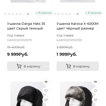
В наличии
В наличии
0
0
Ушанка Darga Hats 35
Ушанка Karoca X-4000M
цвет Серый темный
цвет Чёрный размер
размер 58-59
56
Код товара:
Код товара:
DAR00200121070
KAR00200150039
19 499Руб.
3 899Руб.
9 999Руб.
1 999Руб.
В корзину
В корзину