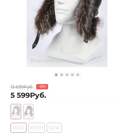
13 699Руб.
-59%
5 599Руб.
58/57
60/59
62/61