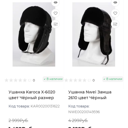
В наличии
В наличии
0
0
Ушанка Karoca X-6020
Ушанка Nwei Замша
цвет Чёрный размер
2610 цвет Чёрный
56
размер 57
Код товара:
KAR00200131622
Код товара:
NWE00200149596
2 999Руб.
4 299Руб.