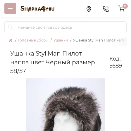
0
Головные уборы
Ушанки
Ушанка StyllMan Пилот наппа ц
Ушанка StyllMan Пилот
Код:
наппа цвет Чёрный размер
5689
58/57