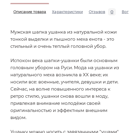
0
Описание товара
Характеристики
Отзывов
Вопр
Мужская шапка ушанка из натуральной кожи
тонкой выделки и пышного меха енота - это
стильный и очень теплый головной убор.
Испокон века шапки-ушанки были основным
головным убором на Руси. Мода на ушанки из
натурального меха возникла в XX веке; их
носили все: военные, учителя, девушки и дети.
Сейчас, на волне повышенного интереса к
ретро стилю, ушанки снова вошли в моду,
привлекая внимание молодёжи своей
оригинальностью и эффектным внешним
видом.
Ушанку можно носить с завязанными "ушами"