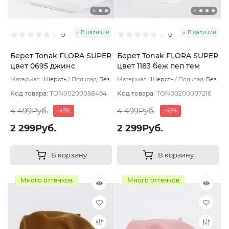
В наличии
В наличии
0
0
Берет Tonak FLORA SUPER
Берет Tonak FLORA SUPER
цвет 0695 джинс
цвет 1183 беж пеп тем
Материал :
Шерсть
Подклад:
Без
Материал :
Шерсть
Подклад:
Без
подклада
подклада
Код товара:
TON00200068464
Код товара:
TON00200007216
4 499Руб.
4 499Руб.
-49%
-49%
2 299Руб.
2 299Руб.
В корзину
В корзину
Много оттенков
Много оттенков