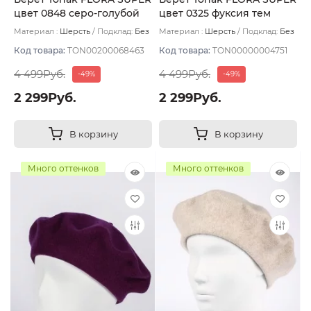
цвет 0848 серо-голубой
цвет 0325 фуксия тем
Материал :
Шерсть
Подклад:
Без
Материал :
Шерсть
Подклад:
Без
подклада
подклада
Код товара:
TON00200068463
Код товара:
TON00000004751
4 499Руб.
4 499Руб.
-49%
-49%
2 299Руб.
2 299Руб.
В корзину
В корзину
Много оттенков
Много оттенков