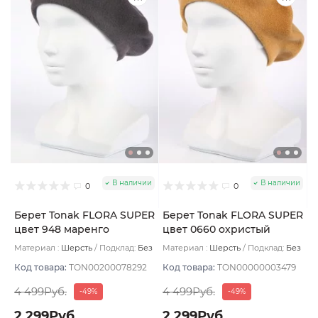
В наличии
В наличии
0
0
Берет Tonak FLORA SUPER
Берет Tonak FLORA SUPER
цвет 948 маренго
цвет 0660 охристый
Материал :
Шерсть
Подклад:
Без
Материал :
Шерсть
Подклад:
Без
подклада
подклада
Код товара:
TON00200078292
Код товара:
TON00000003479
4 499Руб.
4 499Руб.
-49%
-49%
2 299Руб.
2 299Руб.