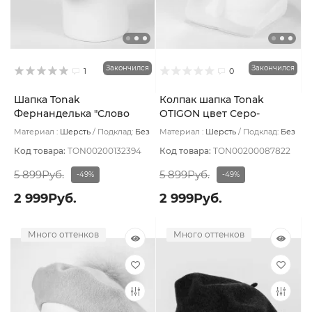
Закончился
Закончился
1
0
Шапка Tonak
Колпак шапка Tonak
Фернанделька "Слово
OTIGON цвет Серо-
пацана" цвет Овал серый
коричневый 0743
Материал :
Шерсть
Подклад:
Без
Материал :
Шерсть
Подклад:
Без
тем/черн
подклада
подклада
Код товара:
TON00200132394
Код товара:
TON00200087822
5 899Руб.
5 899Руб.
-49%
-49%
2 999Руб.
2 999Руб.
Много оттенков
Много оттенков