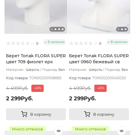
В наличии
В наличии
0
0
Берет Tonak FLORA SUPER
Берет Tonak FLORA SUPER
цвет 709 фиолет ярк
цвет 0960 бежевый св
Материал :
Шерсть
Подклад:
Без
Материал :
Шерсть
Подклад:
Без
подклада
подклада
Код товара:
TON00200108665
Код товара:
TON00200045020
4 499Руб.
4 499Руб.
-49%
-49%
2 299Руб.
2 299Руб.
В корзину
В корзину
Много оттенков
Много оттенков