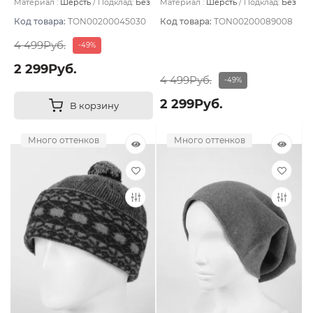
Материал :
Шерсть
Подклад:
Без
Материал :
Шерсть
Подклад:
Без
подклада
подклада
Код товара:
TON00200045030
Код товара:
TON00200089008
4 499Руб.
-49%
2 299Руб.
4 499Руб.
-49%
2 299Руб.
В корзину
Много оттенков
Много оттенков