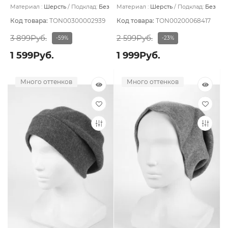
цвет Горчичный
Материал :
Шерсть
Подклад:
Без
Материал :
Шерсть
Подклад:
Без
подклада
подклада
Код товара:
TON00300002939
Код товара:
TON00200068417
3 899Руб.
2 599Руб.
-59%
-23%
1 599Руб.
1 999Руб.
Много оттенков
Много оттенков