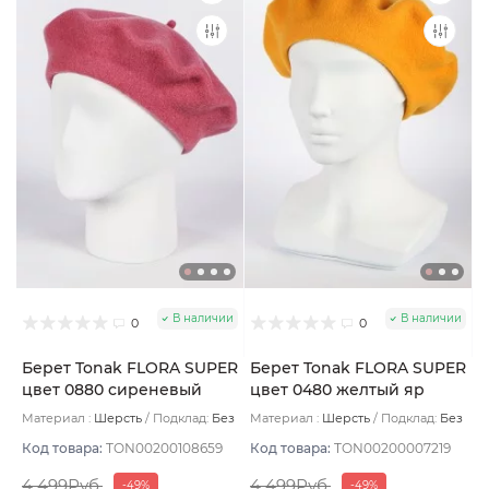
В наличии
В наличии
0
0
Берет Tonak FLORA SUPER
Берет Tonak FLORA SUPER
цвет 0880 сиреневый
цвет 0480 желтый яр
Материал :
Шерсть
Подклад:
Без
Материал :
Шерсть
Подклад:
Без
подклада
подклада
Код товара:
TON00200108659
Код товара:
TON00200007219
4 499Руб.
4 499Руб.
-49%
-49%