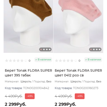
В наличии
В наличии
0
0
Берет Tonak FLORA SUPER
Берет Tonak FLORA SUPER
цвет 395 табак
цвет 0412 роз св
Материал :
Шерсть
Подклад:
Без
Материал :
Шерсть
Подклад:
Без
подклада
подклада
Код товара:
TON00200104842
Код товара:
TON00200160273
4 499Руб.
4 499Руб.
-49%
-49%
2 299Руб.
2 299Руб.