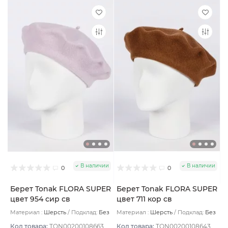
В наличии
В наличии
0
0
Берет Tonak FLORA SUPER
Берет Tonak FLORA SUPER
цвет 954 сир св
цвет 711 кор св
Материал :
Шерсть
Подклад:
Без
Материал :
Шерсть
Подклад:
Без
подклада
подклада
Код товара:
TON00200108663
Код товара:
TON00200108643