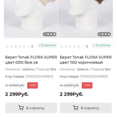
В наличии
В наличии
0
0
Берет Tonak FLORA SUPER
Берет Tonak FLORA SUPER
цвет 0310 беж св
цвет 1102 коричневый
Материал :
Шерсть
Подклад:
Без
Материал :
Шерсть
Подклад:
Без
подклада
подклада
Код товара:
TON00200108672
Код товара:
TON00200108633
4 499Руб.
4 499Руб.
-49%
-49%
2 299Руб.
2 299Руб.
В корзину
В корзину