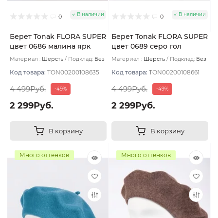
В наличии
В наличии
0
0
Берет Tonak FLORA SUPER
Берет Tonak FLORA SUPER
цвет 0686 малина ярк
цвет 0689 серо гол
Материал :
Шерсть
Подклад:
Без
Материал :
Шерсть
Подклад:
Без
подклада
подклада
Код товара:
TON00200108635
Код товара:
TON00200108661
4 499Руб.
4 499Руб.
-49%
-49%
2 299Руб.
2 299Руб.
В корзину
В корзину
Много оттенков
Много оттенков