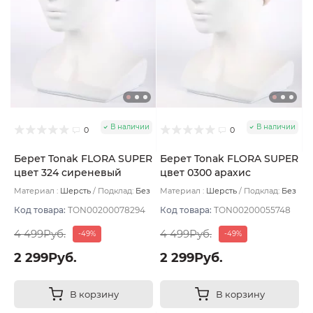
В наличии
В наличии
0
0
Берет Tonak FLORA SUPER
Берет Tonak FLORA SUPER
цвет 324 сиреневый
цвет 0300 арахис
пудровый
Материал :
Шерсть
Подклад:
Без
Материал :
Шерсть
Подклад:
Без
подклада
подклада
Код товара:
TON00200078294
Код товара:
TON00200055748
4 499Руб.
4 499Руб.
-49%
-49%
2 299Руб.
2 299Руб.
В корзину
В корзину