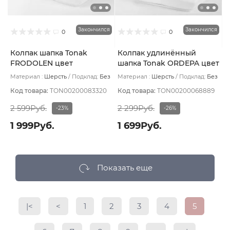
Закончился
Закончился
0
0
Колпак шапка Tonak
Колпак удлинённый
FRODOLEN цвет
шапка Tonak ORDEPA цвет
Баклажановый
Серо-голубой
Материал :
Шерсть
Подклад:
Без
Материал :
Шерсть
Подклад:
Без
подклада
подклада
Код товара:
TON00200083320
Код товара:
TON00200068889
2 599Руб.
2 299Руб.
-23%
-26%
1 999Руб.
1 699Руб.
Показать еще
|<
<
1
2
3
4
5