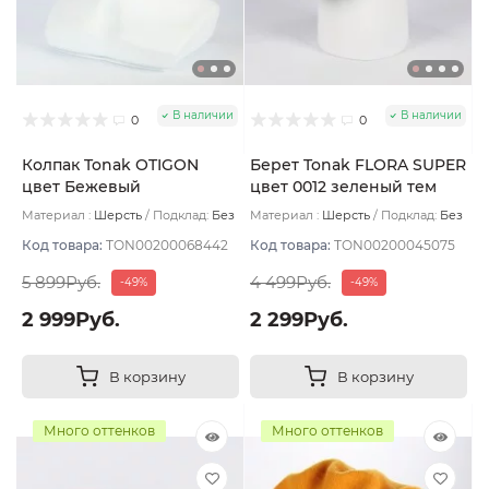
В наличии
В наличии
0
0
Колпак Tonak OTIGON
Берет Tonak FLORA SUPER
цвет Бежевый
цвет 0012 зеленый тем
Материал :
Шерсть
Подклад:
Без
Материал :
Шерсть
Подклад:
Без
подклада
подклада
Код товара:
TON00200068442
Код товара:
TON00200045075
5 899Руб.
4 499Руб.
-49%
-49%
2 999Руб.
2 299Руб.
В корзину
В корзину
Много оттенков
Много оттенков