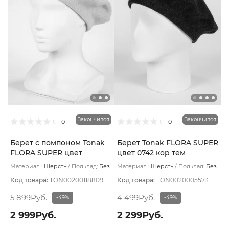
Закончился
Закончился
0
0
Берет с помпоном Tonak
Берет Tonak FLORA SUPER
FLORA SUPER цвет
цвет 0742 кор тем
Розовый пудровый
Материал :
Шерсть
Подклад:
Без
Материал :
Шерсть
Подклад:
Без
подклада
подклада
Код товара:
TON00200118809
Код товара:
TON00200055731
5 899Руб.
4 499Руб.
-49%
-49%
2 999Руб.
2 299Руб.