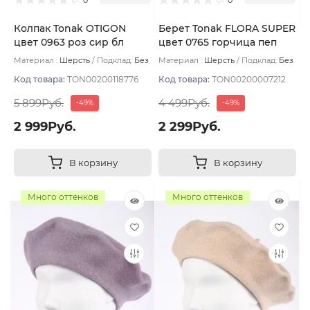
Колпак Tonak OTIGON
Берет Tonak FLORA SUPER
цвет 0963 роз сир бл
цвет 0765 горчица пеп
Материал :
Шерсть
Подклад:
Без
Материал :
Шерсть
Подклад:
Без
подклада
подклада
Код товара:
TON00200118776
Код товара:
TON00200007212
5 899Руб.
4 499Руб.
-49%
-49%
2 999Руб.
2 299Руб.
В корзину
В корзину
Много оттенков
Много оттенков