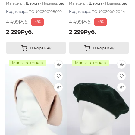
Материал :
Шерсть
Подклад:
Без
Материал :
Шерсть
Подклад:
Без
подклада
подклада
Код товара:
TON00200108660
Код товара:
TON00200012044
4 499Руб.
4 499Руб.
-49%
-49%
2 299Руб.
2 299Руб.
В корзину
В корзину
Много оттенков
Много оттенков