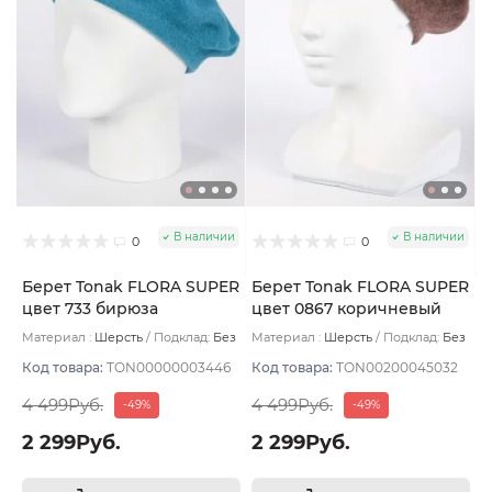
В наличии
В наличии
0
0
Берет Tonak FLORA SUPER
Берет Tonak FLORA SUPER
цвет 733 бирюза
цвет 0867 коричневый
тем
Материал :
Шерсть
Подклад:
Без
Материал :
Шерсть
Подклад:
Без
подклада
подклада
Код товара:
TON00000003446
Код товара:
TON00200045032
4 499Руб.
4 499Руб.
-49%
-49%
2 299Руб.
2 299Руб.