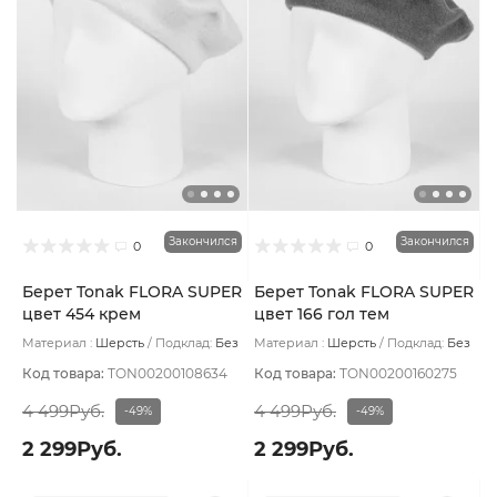
Закончился
Закончился
0
0
Берет Tonak FLORA SUPER
Берет Tonak FLORA SUPER
цвет 454 крем
цвет 166 гол тем
Материал :
Шерсть
Подклад:
Без
Материал :
Шерсть
Подклад:
Без
подклада
подклада
Код товара:
TON00200108634
Код товара:
TON00200160275
4 499Руб.
4 499Руб.
-49%
-49%
2 299Руб.
2 299Руб.