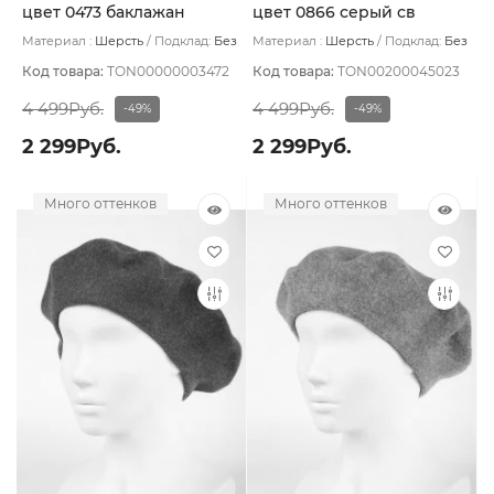
цвет 0473 баклажан
цвет 0866 серый св
Материал :
Шерсть
Подклад:
Без
Материал :
Шерсть
Подклад:
Без
подклада
подклада
Код товара:
TON00000003472
Код товара:
TON00200045023
4 499Руб.
4 499Руб.
-49%
-49%
2 299Руб.
2 299Руб.
Много оттенков
Много оттенков