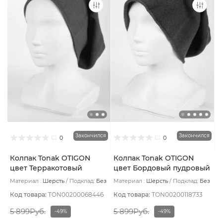
Закончился
Закончился
0
0
Колпак Tonak OTIGON
Колпак Tonak OTIGON
цвет Терракотовый
цвет Бордовый пудровый
темный
Материал :
Шерсть
Подклад:
Без
Материал :
Шерсть
Подклад:
Без
подклада
подклада
Код товара:
TON00200068446
Код товара:
TON00200118733
5 899Руб.
5 899Руб.
-49%
-49%