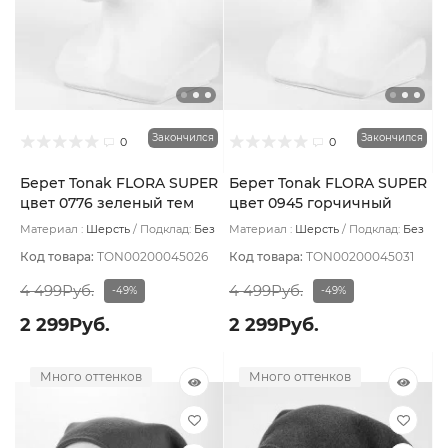
Закончился
Закончился
0
0
Берет Tonak FLORA SUPER
Берет Tonak FLORA SUPER
цвет 0776 зеленый тем
цвет 0945 горчичный
Материал :
Шерсть
Подклад:
Без
Материал :
Шерсть
Подклад:
Без
подклада
подклада
Код товара:
TON00200045026
Код товара:
TON00200045031
4 499Руб.
4 499Руб.
-49%
-49%
2 299Руб.
2 299Руб.
Много оттенков
Много оттенков