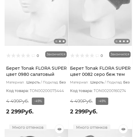
Закончился
Закончился
0
0
Берет Tonak FLORA SUPER
Берет Tonak FLORA SUPER
цвет 0980 салатовый
цвет 0082 серо беж тем
Материал :
Шерсть
Подклад:
Без
Материал :
Шерсть
Подклад:
Без
подклада
подклада
Код товара:
TON00200075444
Код товара:
TON00200160274
4 499Руб.
4 499Руб.
-49%
-49%
2 299Руб.
2 299Руб.
Много оттенков
Много оттенков