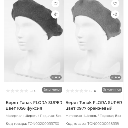
Закончился
Закончился
0
0
Берет Tonak FLORA SUPER
Берет Tonak FLORA SUPER
цвет 1056 фуксия
цвет 0977 оранжевый
Материал :
Шерсть
Подклад:
Без
Материал :
Шерсть
Подклад:
Без
подклада
подклада
Код товара:
TON00200055730
Код товара:
TON00200058559