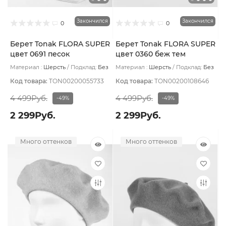
Закончился
Закончился
0
0
Берет Tonak FLORA SUPER
Берет Tonak FLORA SUPER
цвет 0691 песок
цвет 0360 беж тем
Материал :
Шерсть
Подклад:
Без
Материал :
Шерсть
Подклад:
Без
подклада
подклада
Код товара:
TON00200055733
Код товара:
TON00200108646
4 499Руб.
4 499Руб.
-49%
-49%
2 299Руб.
2 299Руб.
Много оттенков
Много оттенков