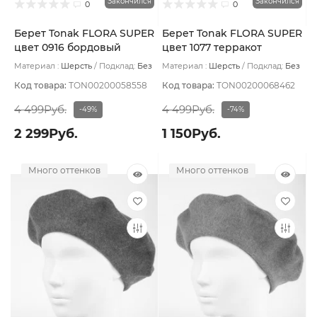
Закончился
Закончился
0
0
Берет Tonak FLORA SUPER
Берет Tonak FLORA SUPER
цвет 0916 бордовый
цвет 1077 терракот
Материал :
Шерсть
Подклад:
Без
Материал :
Шерсть
Подклад:
Без
подклада
подклада
Код товара:
TON00200058558
Код товара:
TON00200068462
4 499Руб.
4 499Руб.
-49%
-74%
2 299Руб.
1 150Руб.
Много оттенков
Много оттенков