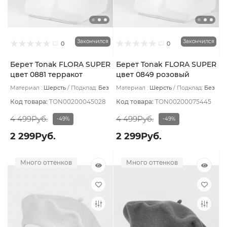
Закончился
Закончился
0
0
Берет Tonak FLORA SUPER
Берет Tonak FLORA SUPER
цвет 0881 терракот
цвет 0849 розовый
Материал :
Шерсть
Подклад:
Без
Материал :
Шерсть
Подклад:
Без
подклада
подклада
Код товара:
TON00200045028
Код товара:
TON00200075445
4 499Руб.
4 499Руб.
-49%
-49%
2 299Руб.
2 299Руб.
Много оттенков
Много оттенков