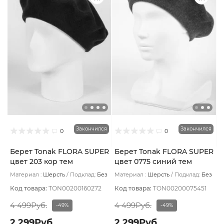
Закончился
Закончился
0
0
Берет Tonak FLORA SUPER
Берет Tonak FLORA SUPER
цвет 203 кор тем
цвет 0775 синий тем
Материал :
Шерсть
Подклад:
Без
Материал :
Шерсть
Подклад:
Без
подклада
подклада
Код товара:
TON00200160272
Код товара:
TON00200075451
4 499Руб.
4 499Руб.
-49%
-49%
2 299Руб.
2 299Руб.