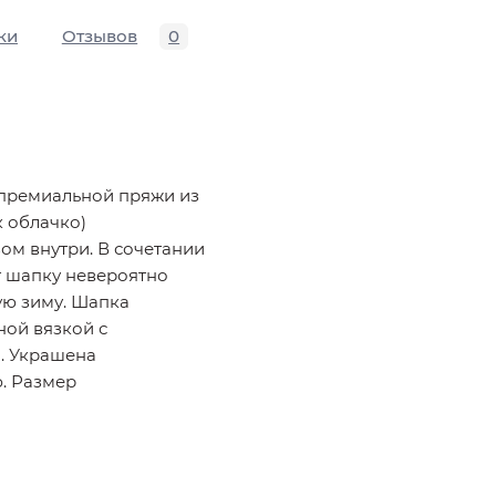
ки
Отзывов
0
 премиальной пряжи из
к облачко)
ом внутри. В сочетании
т шапку невероятно
ую зиму. Шапка
ной вязкой с
. Украшена
. Размер