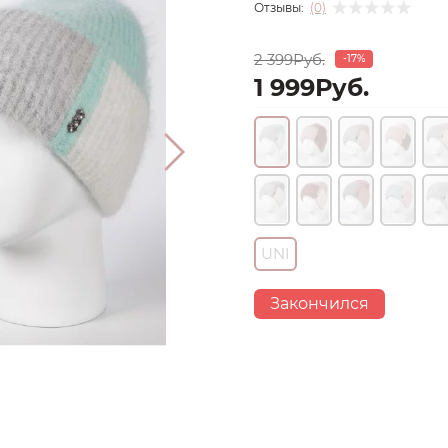
Отзывы:
(0)
2 399Руб.
-17%
1 999Руб.
UNI
Закончился