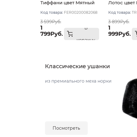
Тиффани цвет Мятный
Лотос цвет
размер 56-
Код товара:
FER00200082068
Код товара:
TR
3 599Руб.
3 899Руб.
1
1
В
799Руб.
999Руб.
корзину
Классические ушанки
из премиального меха норки
Посмотреть