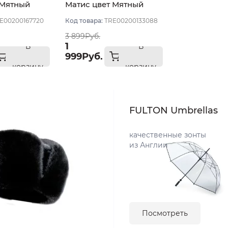
 Мятный
Матис цвет Мятный
58
светлый размер 56-58
E00200167720
Код товара:
TRE00200133088
3 899Руб.
1
В
В
999Руб.
корзину
корзину
FULTON Umbrellas
качественные зонты
из Англии
Посмотреть