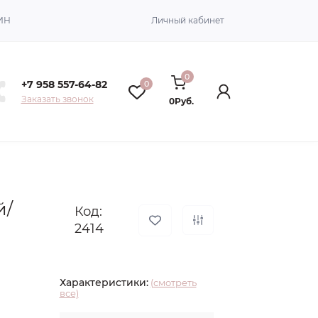
ИН
Личный кабинет
0
+7 958 557-64-82
0
Заказать звонок
0Руб.
й/
Код:
2414
Характеристики:
(смотреть
все)