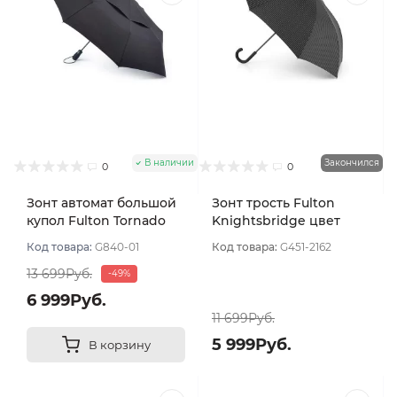
В наличии
Закончился
0
0
Зонт автомат большой
Зонт трость Fulton
купол Fulton Tornado
Knightsbridge цвет
цвет Черный
Чёрный
Код товара:
G840-01
Код товара:
G451-2162
13 699Руб.
-49%
6 999Руб.
11 699Руб.
5 999Руб.
В корзину