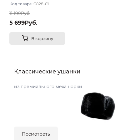
цвет Чёрный
Код товара:
G828-01
11 199Руб.
5 699Руб.
В корзину
Классические ушанки
из премиального меха норки
Посмотреть