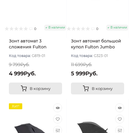
В наличии
В наличии
0
0
Зонт автомат 3
Зонт автомат большой
сложения Fulton
купол Fulton Jumbo
OpenClose-17 цвет
цвет Черный
Код товара:
G819-01
Код товара:
G323-01
Чёрный
9 799Руб.
11 699Руб.
4 999Руб.
5 999Руб.
В корзину
В корзину
Хит!