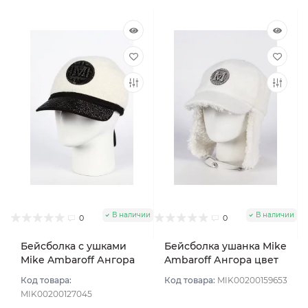
В наличии
В наличии
0
0
Бейсболка с ушками
Бейсболка ушанка Mike
Mike Ambaroff Ангора
Ambaroff Ангора цвет
Шеврон цвет
Белый размер 56-58
Код товара:
Код товара:
MIK00200159653
Молочный размер UNI
MIK00200127045