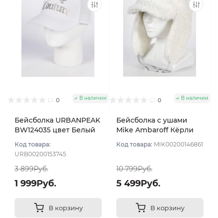
В наличии
В наличии
0
0
Бейсболка URBANPEAK
Бейсболка с ушами
BW124035 цвет Белый
Mike Ambaroff Кёрли
размер 56-58
Шеврон цвет
Код товара:
Код товара:
MIK00200146861
Молочный размер UNI
URB00200153745
3 899Руб.
10 799Руб.
1 999Руб.
5 499Руб.
В корзину
В корзину