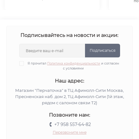
по
Подписывайтесь на новости и акции:
Подписаться
Я прочитал
Политика конфиденциальности
и согласен
с условиями
Наш адрес:
Магазин "Перчаточка" в ТЦ Афимолл-Сити Москва,
Пресненская наб. дом 2, ТЦ Афимолл-Сити (1й этаж,
рядом с салоном связи Т2)
Позвоните нам:
+7 958 557-64-82
Перезвоните мне