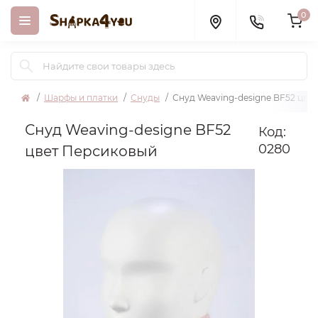
0
Шарфы и платки
Снуды
Снуд Weaving-designe BF52 цве
Снуд Weaving-designe BF52
Код:
0280
цвет Персиковый