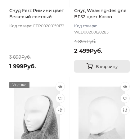
Снуд Ferz Римини цвет
Снуд Weaving-designe
Бежевый светлый
BF52 цвет Какао
Код товара:
FER00200159172
Код товара:
WED00200120285
4 899Руб.
2 499Руб.
3 899Руб.
1 999Руб.
В корзину
Уценка