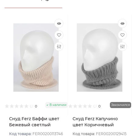
В наличии
Закончился
0
0
Снуд Ferz Баффи цвет
Снуд Ferz Капучино
Бежевый светлый
цвет Коричневый
светлый
Код товара:
FER00200113746
Код товара:
FER00200129415