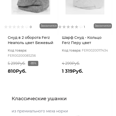
Закончился
Закончился
0
1
Снуд в 2 оборота Ferz
Шарф Снуд - Кольцо
Неаполь цвет Бежевый
Ferz Перу цвет
теплый
Персиковый
Код товара:
Код товара:
FER00200117434
FER00200085256
5 299Руб.
4 299Руб.
-85%
810Руб.
1 319Руб.
Классические ушанки
из премиального меха норки