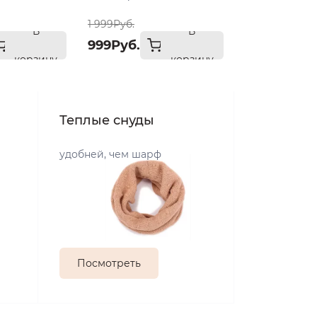
пеп св
1 999Руб.
В
В
999Руб.
корзину
корзину
Теплые снуды
удобней, чем шарф
Посмотреть