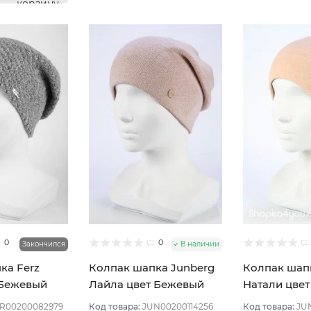
корзину
0
0
Закончился
В наличии
ка Ferz
Колпак шапка Junberg
Колпак шап
 Бежевый
Лайла цвет Бежевый
Натали цве
персик
R00200082979
Код товара:
JUN00200114256
Код товара:
JU