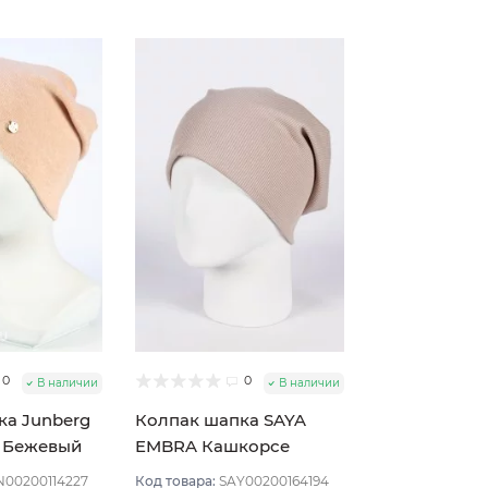
0
0
В наличии
В наличии
ка Junberg
Колпак шапка SAYA
т Бежевый
EMBRA Кашкорсе
"шелк" цвет Бежевый
N00200114227
Код товара:
SAY00200164194