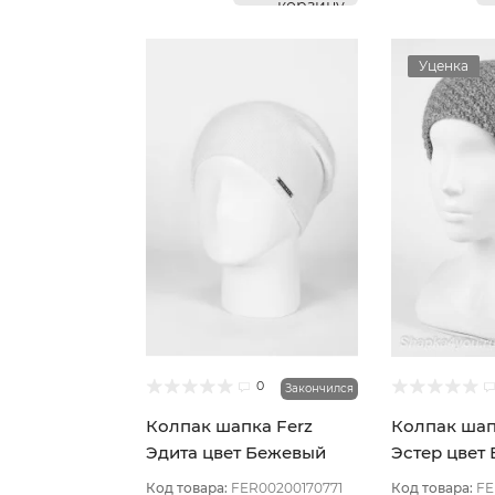
корзину
Уценка
0
Закончился
Колпак шапка Ferz
Колпак шап
Эдита цвет Бежевый
Эстер цвет
светлый
тёмный
Код товара:
FER00200170771
Код товара:
FE