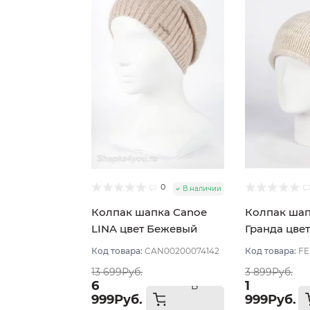
0
В наличии
Колпак шапка Canoe
Колпак шап
LINA цвет Бежевый
Гранда цве
светлый
Код товара:
CAN00200074142
Код товара:
FE
13 699Руб.
3 899Руб.
6
1
В
999Руб.
999Руб.