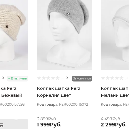
0
0
В наличии
Закончился
ка Ferz
Колпак шапка Ferz
Колпак шапк
т Бежевый
Корнелия цвет
Мелани цве
Пудровый
светлый
R00200157293
Код товара:
FER00200116072
Код товара:
FE
В
3 899Руб.
4 499Руб.
1 999Руб.
2 299Руб.