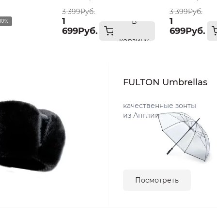
3 399Руб.
3 399Руб.
1
1
В
80%
699Руб.
699Руб.
корзину
FULTON Umbrellas
качественные зонты
из Англии
Посмотреть