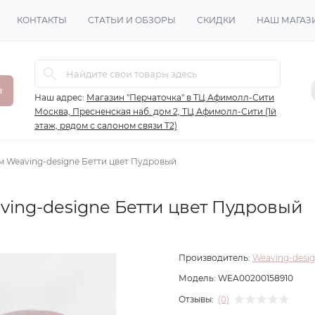
КОНТАКТЫ
СТАТЬИ И ОБЗОРЫ
СКИДКИ
НАШ МАГАЗ
в
Наш адрес:
Магазин "Перчаточка" в ТЦ Афимолл-Сити
Москва, Пресненская наб. дом 2, ТЦ Афимолл-Сити (1й
этаж, рядом с салоном связи Т2)
м Weaving-designe Бетти цвет Пудровый
ving-designe Бетти цвет Пудровый
Производитель:
Weaving-desi
Модель:
WEA00200158910
Отзывы:
(0)