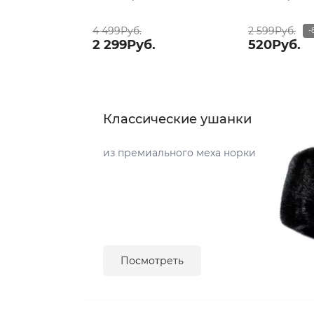
4 499Руб.
2 599Руб.
-
2 299Руб.
520Руб.
Классические ушанки
из премиального меха норки
Посмотреть