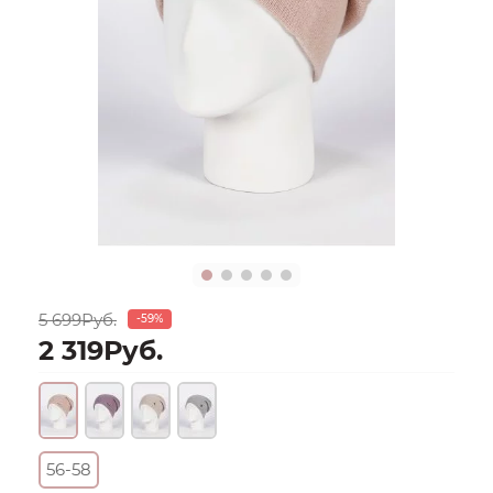
5 699Руб.
-59%
2 319Руб.
56-58