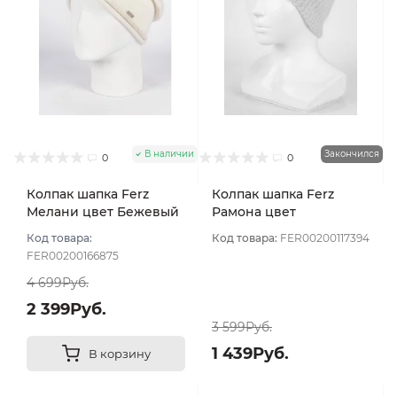
В наличии
Закончился
0
0
Колпак шапка Ferz
Колпак шапка Ferz
Мелани цвет Бежевый
Рамона цвет
светлый
Персиковый
Код товара:
Код товара:
FER00200117394
FER00200166875
4 699Руб.
2 399Руб.
3 599Руб.
1 439Руб.
В корзину