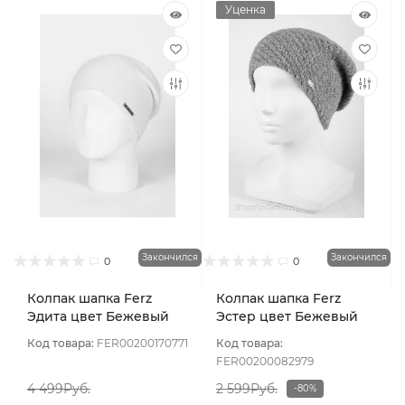
Уценка
Закончился
Закончился
0
0
Колпак шапка Ferz
Колпак шапка Ferz
Эдита цвет Бежевый
Эстер цвет Бежевый
светлый
тёмный
Код товара:
FER00200170771
Код товара:
FER00200082979
4 499Руб.
2 599Руб.
-80%