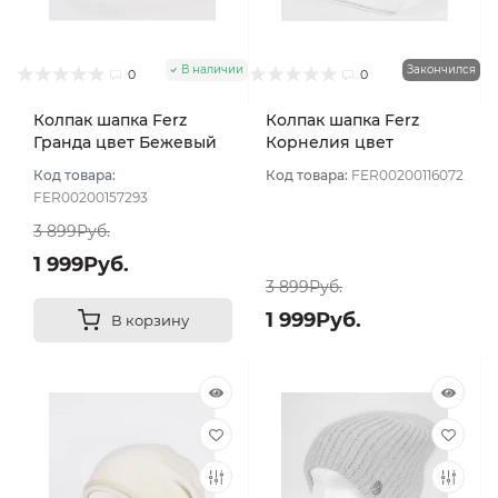
В наличии
Закончился
0
0
Колпак шапка Ferz
Колпак шапка Ferz
Гранда цвет Бежевый
Корнелия цвет
светлый
Пудровый
Код товара:
Код товара:
FER00200116072
FER00200157293
3 899Руб.
1 999Руб.
3 899Руб.
1 999Руб.
В корзину