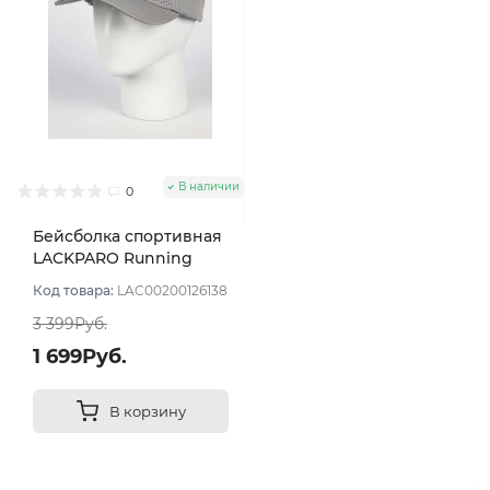
В наличии
0
Бейсболка спортивная
LACKPARO Running
цвет Серый светлый
Код товара:
LAC00200126138
размер L
3 399Руб.
1 699Руб.
В корзину