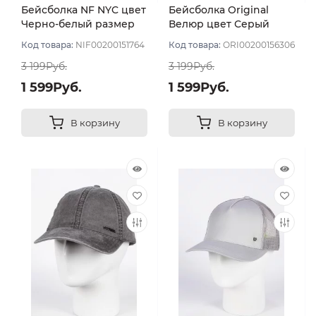
Бейсболка NF NYC цвет
Бейсболка Original
Черно-белый размер
Велюр цвет Серый
57-59
размер 57-59
Код товара:
NIF00200151764
Код товара:
ORI00200156306
3 199Руб.
3 199Руб.
1 599Руб.
1 599Руб.
В корзину
В корзину