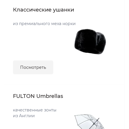
Классические ушанки
из премиального меха норки
Посмотреть
FULTON Umbrellas
качественные зонты
из Англии