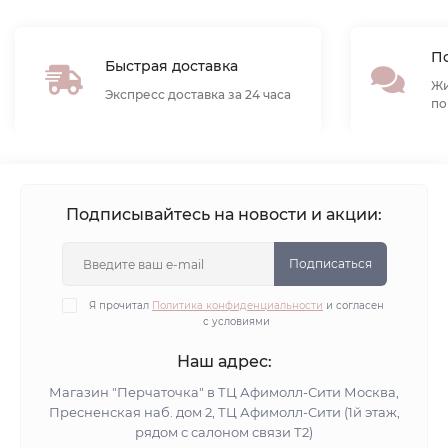
По
Быстрая доставка
Жи
Экспресс доставка за 24 часа
по
Подписывайтесь на новости и акции:
Подписаться
Я прочитал
Политика конфиденциальности
и согласен
с условиями
Наш адрес:
Магазин "Перчаточка" в ТЦ Афимолл-Сити Москва,
Пресненская наб. дом 2, ТЦ Афимолл-Сити (1й этаж,
рядом с салоном связи Т2)