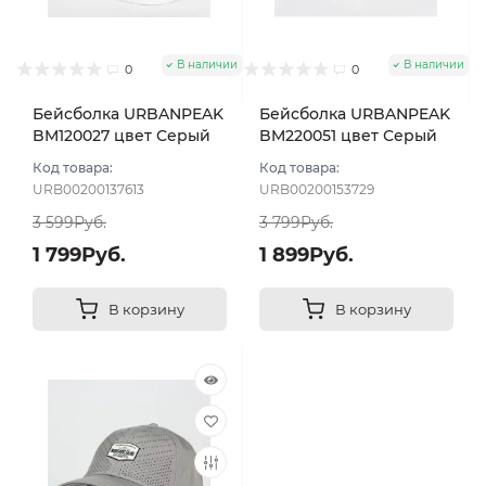
В наличии
В наличии
0
0
Бейсболка URBANPEAK
Бейсболка URBANPEAK
BM120027 цвет Серый
BM220051 цвет Серый
размер 57-59
светлый размер 57-59
Код товара:
Код товара:
URB00200137613
URB00200153729
3 599Руб.
3 799Руб.
1 799Руб.
1 899Руб.
В корзину
В корзину