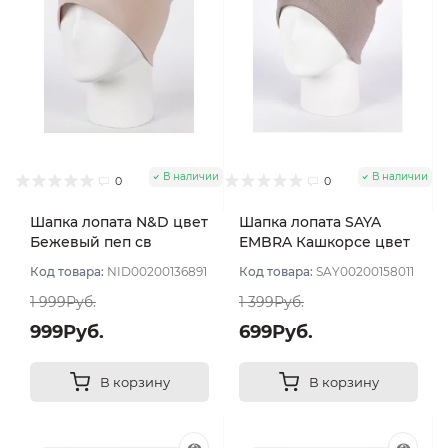
В наличии
В наличии
0
0
Шапка лопата N&D цвет
Шапка лопата SAYA
Бежевый пеп св
EMBRA Кашкорсе цвет
Бежево-серый
Код товара:
NID00200136891
Код товара:
SAY00200158011
1 999Руб.
1 399Руб.
999Руб.
699Руб.
В корзину
В корзину