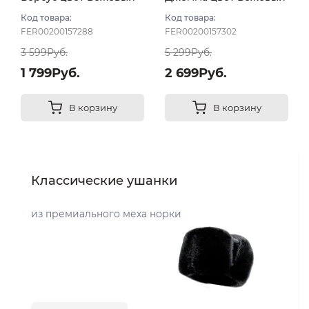
светлый
светлый
Код товара:
Код товара:
FER00200157288
FER00200157302
3 599Руб.
5 299Руб.
1 799Руб.
2 699Руб.
В корзину
В корзину
Классические ушанки
из премиального меха норки