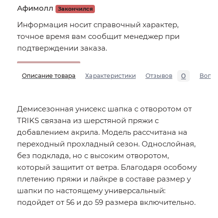
Афимолл
Закончился
Информация носит справочный характер,
точное время вам сообщит менеджер при
подтверждении заказа.
0
Описание товара
Характеристики
Отзывов
Вопр
Демисезонная унисекс шапка с отворотом от
TRIKS связана из шерстяной пряжи с
добавлением акрила. Модель рассчитана на
переходный прохладный сезон. Однослойная,
без подклада, но с высоким отворотом,
который защитит от ветра. Благодаря особому
плетению пряжи и лайкре в составе размер у
шапки по настоящему универсальный:
подойдет от 56 и до 59 размера включительно.