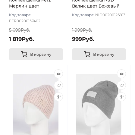
Колпак шапка Ferz
Колпак шапка N&D
Мерлин цвет
Валик цвет Бежевый
Пудровый
оч св
Код товара:
Код товара:
NID00200126813
FER00200157402
5 099Руб.
1 999Руб.
1 819Руб.
999Руб.
В корзину
В корзину