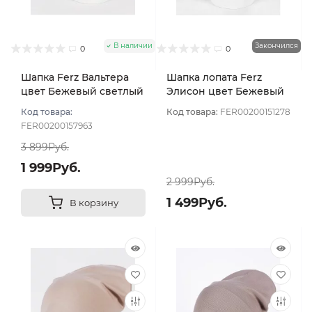
В наличии
Закончился
0
0
Шапка Ferz Вальтера
Шапка лопата Ferz
цвет Бежевый светлый
Элисон цвет Бежевый
тёмный
Код товара:
Код товара:
FER00200151278
FER00200157963
3 899Руб.
1 999Руб.
2 999Руб.
1 499Руб.
В корзину