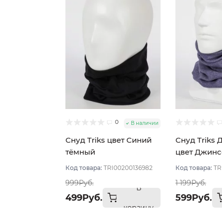
0
В наличии
Снуд Triks цвет Синий
Снуд Triks
тёмный
цвет Джин
Код товара:
TRI00200136982
Код товара:
TR
999Руб.
1 199Руб.
В
499Руб.
599Руб.
корзину