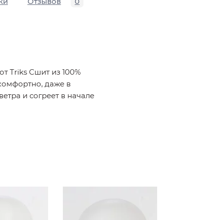
ки
Отзывов
0
т Triks Сшит из 100%
 комфортно, даже в
ветра и согреет в начале