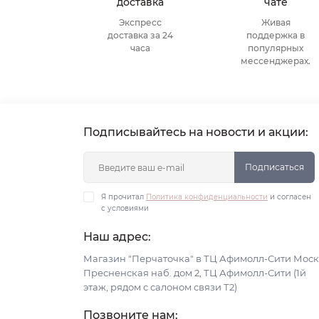
доставка
чате
Экспресс
Живая
доставка за 24
поддержка в
часа
популярных
мессенджерах.
Подписывайтесь на новости и акции:
Подписаться
Я прочитал
Политика конфиденциальности
и согласен
с условиями
Наш адрес:
Магазин "Перчаточка" в ТЦ Афимолл-Сити Моск
Пресненская наб. дом 2, ТЦ Афимолл-Сити (1й
этаж, рядом с салоном связи Т2)
Позвоните нам: