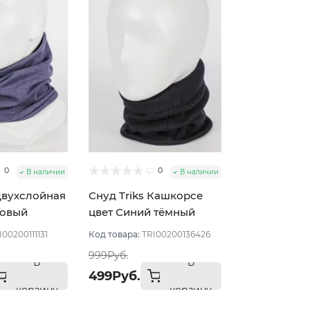
0
0
В наличии
В наличии
 Двухслойная
Снуд Triks Кашкорсе
совый
цвет Синий тёмный
I00200111131
Код товара:
TRI00200136426
999Руб.
В
В
499Руб.
корзину
корзину