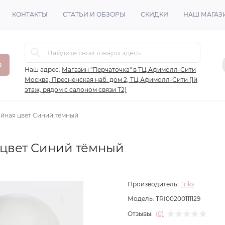
КОНТАКТЫ
СТАТЬИ И ОБЗОРЫ
СКИДКИ
НАШ МАГАЗ
в
Наш адрес:
Магазин "Перчаточка" в ТЦ Афимолл-Сити
Москва, Пресненская наб. дом 2, ТЦ Афимолл-Сити (1й
этаж, рядом с салоном связи Т2)
ойная цвет Синий тёмный
я цвет Синий тёмный
Производитель:
Triks
Модель:
TRI00200111129
Отзывы:
(0)