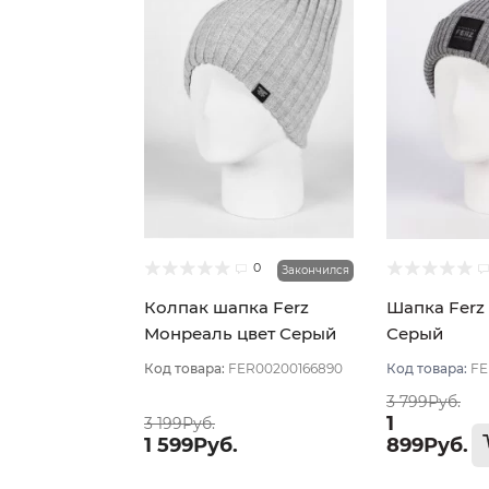
0
Закончился
Колпак шапка Ferz
Шапка Ferz
Монреаль цвет Серый
Серый
светлый
Код товара:
FER00200166890
Код товара:
FE
3 799Руб.
1
3 199Руб.
1 599Руб.
899Руб.