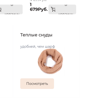
1
В
В
679Руб.
корзину
корзину
Теплые снуды
удобней, чем шарф
Посмотреть