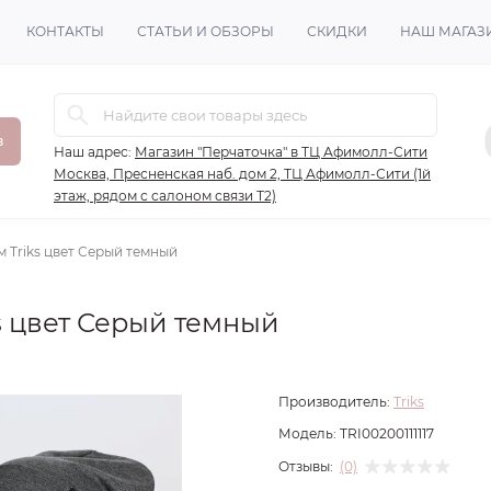
КОНТАКТЫ
СТАТЬИ И ОБЗОРЫ
СКИДКИ
НАШ МАГАЗ
в
Наш адрес:
Магазин "Перчаточка" в ТЦ Афимолл-Сити
Москва, Пресненская наб. дом 2, ТЦ Афимолл-Сити (1й
этаж, рядом с салоном связи Т2)
 Triks цвет Серый темный
s цвет Серый темный
Производитель:
Triks
Модель:
TRI00200111117
Отзывы:
(0)