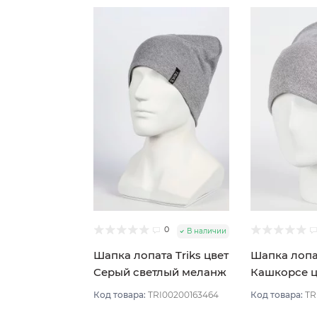
0
В наличии
Шапка лопата Triks цвет
Шапка лопат
Серый светлый меланж
Кашкорсе ц
св мел
Код товара:
TRI00200163464
Код товара:
TR