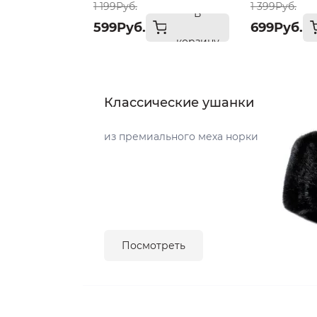
1 199Руб.
1 399Руб.
В
599Руб.
699Руб.
корзину
Классические ушанки
из премиального меха норки
Посмотреть