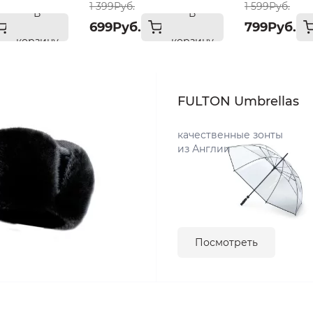
1 399Руб.
1 599Руб.
В
В
699Руб.
799Руб.
корзину
корзину
FULTON Umbrellas
качественные зонты
из Англии
Посмотреть