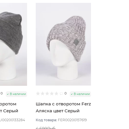
0
0
В наличии
В наличии
воротом
Шапка с отворотом Ferz
ет Серый
Аляска цвет Серый
светлый
U00200133284
Код товара:
FER00200157619
4 699Руб.