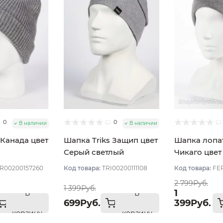
0
0
В наличии
В наличии
 Канада цвет
Шапка Triks Защип цвет
Шапка лопат
Серый светлый
Чикаго цвет
R00200157260
Код товара:
TRI00200111108
Код товара:
FE
2 799Руб.
1 399Руб.
1
В
В
699Руб.
399Руб.
корзину
корзину