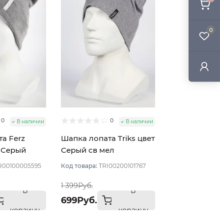
0
0
0
В наличии
В наличии
а Ferz
Шапка лопата Triks цвет
 Серый
Серый св мел
R00100005595
Код товара:
TRI00200101767
1 399Руб.
В
В
699Руб.
корзину
корзину