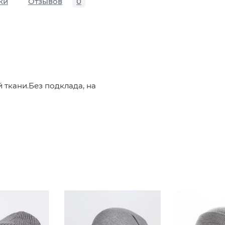
ки
Отзывов
0
 ткани.Без подклада, на