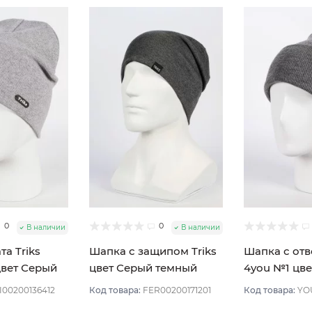
0
0
В наличии
В наличии
а Triks
Шапка с защипом Triks
Шапка с от
вет Серый
цвет Серый темный
4you №1 цв
меланж
меланж
I00200136412
Код товара:
FER00200171201
Код товара:
YO