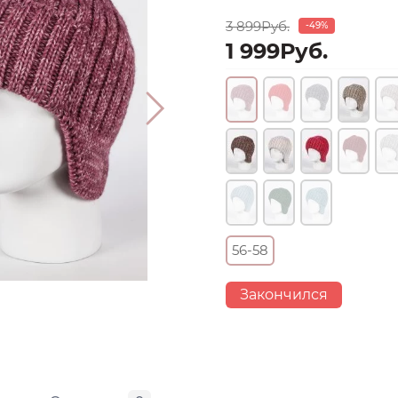
3 899Руб.
-49%
1 999Руб.
56-58
Закончился