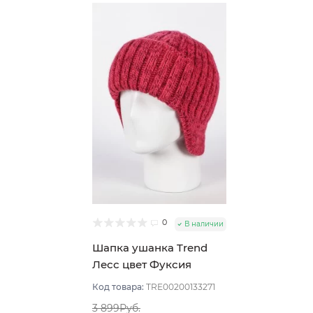
0
В наличии
Шапка ушанка Trend
Лесс цвет Фуксия
размер 56-58
Код товара:
TRE00200133271
3 899Руб.