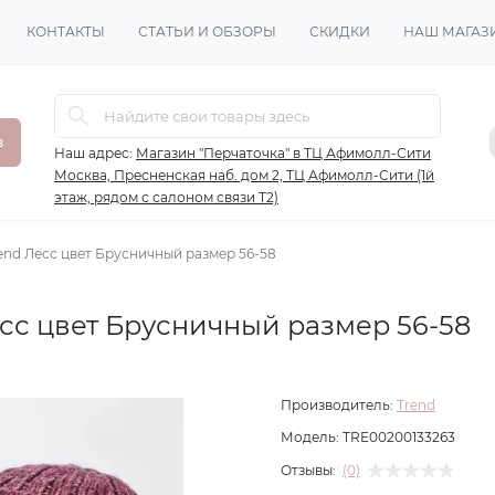
КОНТАКТЫ
СТАТЬИ И ОБЗОРЫ
СКИДКИ
НАШ МАГАЗ
в
Наш адрес:
Магазин "Перчаточка" в ТЦ Афимолл-Сити
Москва, Пресненская наб. дом 2, ТЦ Афимолл-Сити (1й
этаж, рядом с салоном связи Т2)
end Лесс цвет Брусничный размер 56-58
сс цвет Брусничный размер 56-58
Производитель:
Trend
Модель:
TRE00200133263
Отзывы:
(0)