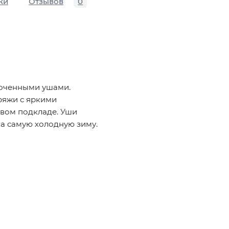
ки
Отзывов
0
роченными ушами.
ряжи с яркими
овом подкладе. Уши
на самую холодную зиму.