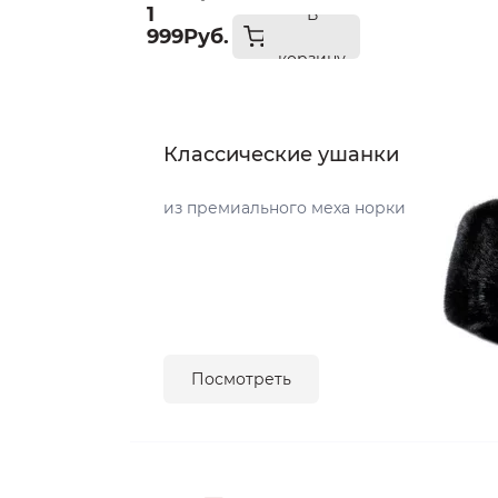
1
В
999Руб.
корзину
Классические ушанки
из премиального меха норки
Посмотреть