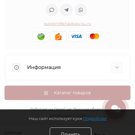
support@shapka4you.ru
Информация
О Shapka4you
Доставка, оплата и бонусные баллы
Каталог товаров
Гарантия возврата
Политика конфиденциальности
Работает на
OpenCart "Русская сборка"
Shapka4you © 2026
Контакты
Наш сайт использует куки
Подробнее
Возврат товара
3 899Руб.
Карта сайта
Принять