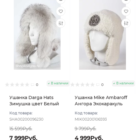
В наличии
В наличии
0
0
Ушанка Darga Hats
Ушанка Mike Ambaroff
Зимушка цвет Белый
Ангора Экокаракуль
вуаль размер 57-58
цвет Молочный размер
Код товара:
Код товара:
UNI
SHA00200096230
MIK00200106593
15 599Руб.
9 799Руб.
7 999Руб.
4 999Руб.