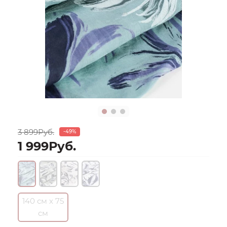
3 899Руб.
-49%
1 999Руб.
140 см х 75
см