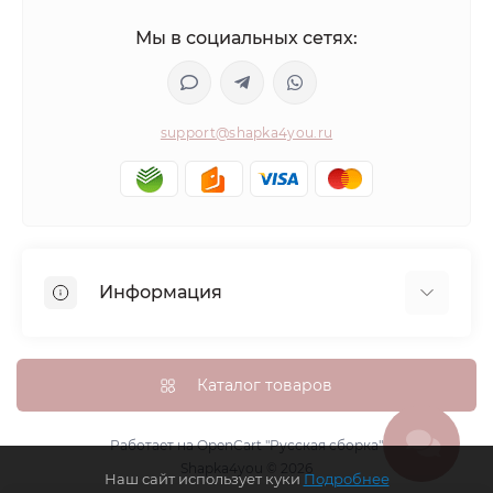
Мы в социальных сетях:
support@shapka4you.ru
Информация
О Shapka4you
Доставка, оплата и бонусные баллы
Каталог товаров
Гарантия возврата
Политика конфиденциальности
Работает на
OpenCart "Русская сборка"
Shapka4you © 2026
Контакты
Наш сайт использует куки
Подробнее