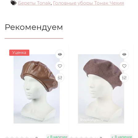
Береты Tonak
,
Головные уборы Тонак Чехия
Рекомендуем
Уценка
В наличии
В наличии