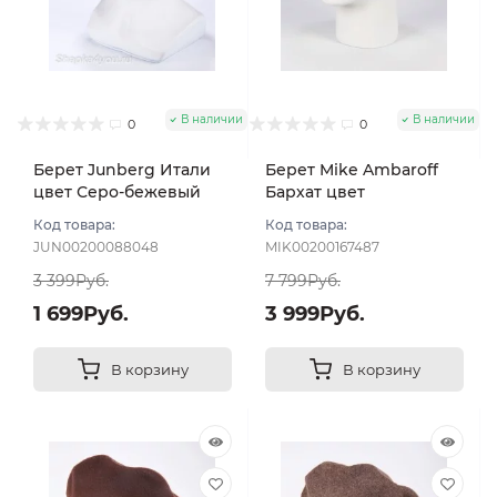
В наличии
В наличии
0
0
Берет Junberg Итали
Берет Mike Ambaroff
цвет Серо-бежевый
Бархат цвет
тем
Коричневый
Код товара:
Код товара:
JUN00200088048
MIK00200167487
3 399Руб.
7 799Руб.
1 699Руб.
3 999Руб.
В корзину
В корзину