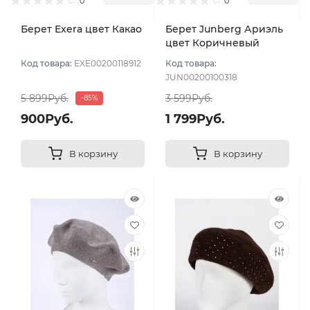
0
0
Берет Exera цвет Какао
Берет Junberg Ариэль
цвет Коричневый
Код товара:
EXE00200118912
Код товара:
JUN00200100318
5 899Руб.
3 599Руб.
-85%
900Руб.
1 799Руб.
В корзину
В корзину