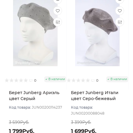
В наличии
В наличии
0
0
Берет Junberg Ариэль
Берет Junberg Итали
цвет Серый
цвет Серо-бежевый
тем
Код товара:
JUN00200114237
Код товара:
JUN00200088048
3 599Руб.
3 399Руб.
1 799Руб.
1 699Руб.