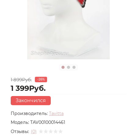
1 899Руб.
-26%
1 399Руб.
Закончился
Производитель:
Tavitta
Модель:
TAV00100014461
Отзывы:
(0)