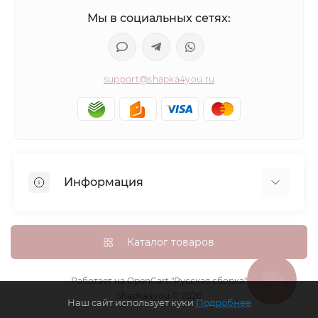
Мы в социальных сетях:
support@shapka4you.ru
Информация
О Shapka4you
Доставка, оплата и бонусные баллы
Каталог товаров
Гарантия возврата
Политика конфиденциальности
Работает на
OpenCart "Русская сборка"
Shapka4you © 2026
Контакты
Наш сайт использует куки
Подробнее