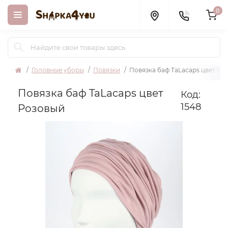
0
Головные уборы
Повязки
Повязка баф TaLacaps цвет Ро
Повязка баф TaLacaps цвет
Код:
1548
Розовый