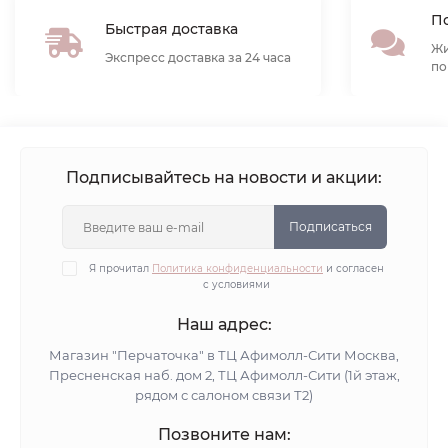
По
Быстрая доставка
Жи
Экспресс доставка за 24 часа
по
Подписывайтесь на новости и акции:
Подписаться
Я прочитал
Политика конфиденциальности
и согласен
с условиями
Наш адрес:
Магазин "Перчаточка" в ТЦ Афимолл-Сити Москва,
Пресненская наб. дом 2, ТЦ Афимолл-Сити (1й этаж,
рядом с салоном связи Т2)
Позвоните нам: