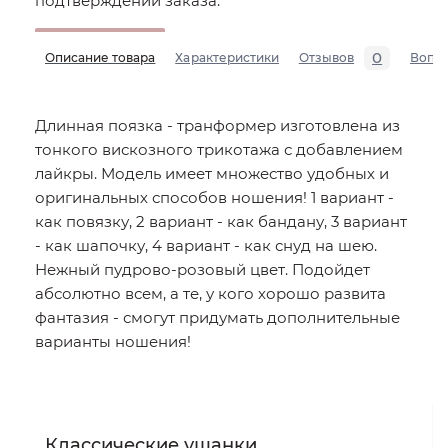
подтверждении заказа.
0
Описание товара
Характеристики
Отзывов
Вопр
Длинная поязка - транформер изготовлена из
тонкого вискозного трикотажа с добавлением
лайкры. Модель имеет множество удобных и
оригинальных способов ношения! 1 вариант -
как повязку, 2 вариант - как бандану, 3 вариант
- как шапочку, 4 вариант - как снуд на шею.
Нежный пудрово-розовый цвет. Подойдет
абсолютно всем, а те, у кого хорошо развита
фантазия - смогут придумать дополнительные
варианты ношения!
Классические ушанки