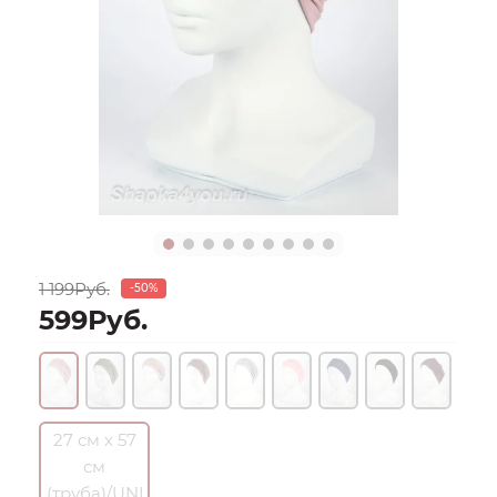
1 199Руб.
-50%
599Руб.
27 см х 57
см
(труба)/UNI