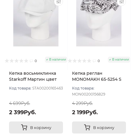
В наличии
В наличии
0
0
Кепка восьмиклинка
Кепка реглан
Starkoff Мартин цвет
MONOMAKH 65-5254 S
Белый размер 56
цвет Белый размер 57
Код товара:
STA00200165463
Код товара:
MON00200156829
4 699Руб.
4 299Руб.
2 399Руб.
2 199Руб.
В корзину
В корзину