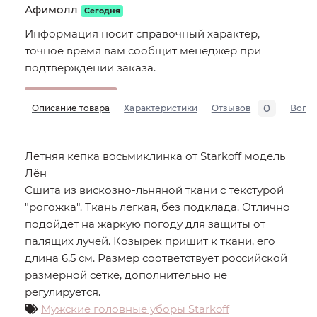
Афимолл
Сегодня
Информация носит справочный характер,
точное время вам сообщит менеджер при
подтверждении заказа.
0
Описание товара
Характеристики
Отзывов
Вопр
Летняя кепка восьмиклинка от Starkoff модель
Лён
Сшита из вискозно-льняной ткани с текстурой
"рогожка". Ткань легкая, без подклада. Отлично
подойдет на жаркую погоду для защиты от
палящих лучей. Козырек пришит к ткани, его
длина 6,5 см. Размер соответствует российской
размерной сетке, дополнительно не
регулируется.
Мужские головные уборы Starkoff