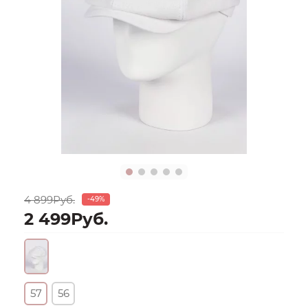
4 899Руб.
-49%
2 499Руб.
57
56