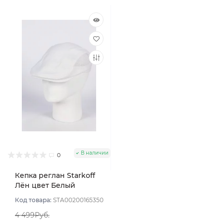
В наличии
0
Кепка реглан Starkoff
Лён цвет Белый
размер 57
Код товара:
STA00200165350
4 499Руб.