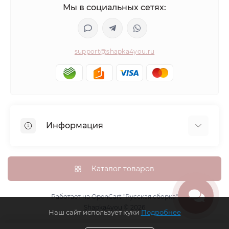
Мы в социальных сетях:
support@shapka4you.ru
Информация
О Shapka4you
Доставка, оплата и бонусные баллы
Каталог товаров
Гарантия возврата
Политика конфиденциальности
Работает на
OpenCart "Русская сборка"
Shapka4you © 2026
Контакты
Наш сайт использует куки
Подробнее
Возврат товара