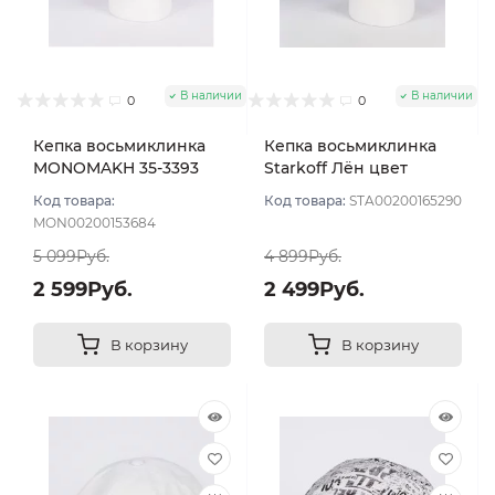
В наличии
В наличии
0
0
Кепка восьмиклинка
Кепка восьмиклинка
MONOMAKH 35-3393
Starkoff Лён цвет
цвет Серый размер 57
Белый размер 56
Код товара:
Код товара:
STA00200165290
MON00200153684
5 099Руб.
4 899Руб.
2 599Руб.
2 499Руб.
В корзину
В корзину