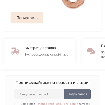
Посмотреть
По
Быстрая доставка
Жи
Экспресс доставка за 24 часа
по
Подписывайтесь на новости и акции:
Подписаться
Я прочитал
Политика конфиденциальности
и согласен