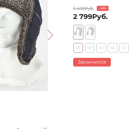
5 499Руб.
-49%
2 799Руб.
58
59
60
56
57
Закончился