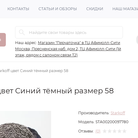
КОНТАКТЫ
СТАТЬИ И ОБЗОРЫ
СКИДКИ
НАШ МАГАЗ
в
Наш адрес:
Магазин "Перчаточка" в ТЦ Афимолл-Сити
Москва, Пресненская наб. дом 2, ТЦ Афимолл-Сити (1й
этаж, рядом с салоном связи Т2)
rkoff цвет Синий тёмный размер 58
цвет Синий тёмный размер 58
Производитель:
Starkoff
Модель:
STA00200097780
Отзывы:
(0)