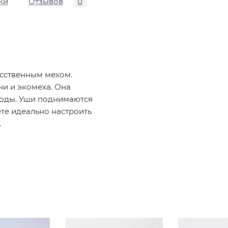
ки
Отзывов
0
усственным мехом.
и и экомеха. Она
годы. Уши поднимаются
ете идеально настроить
.