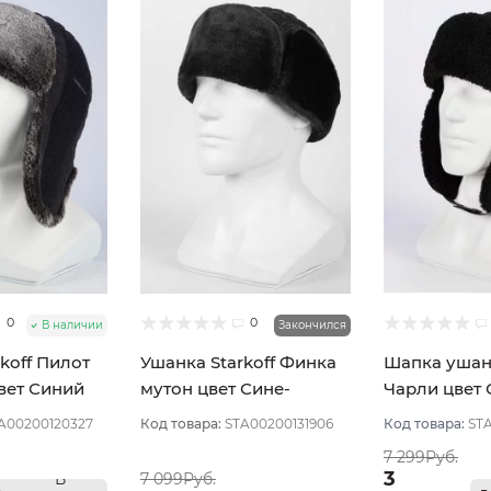
0
0
В наличии
Закончился
koff Пилот
Ушанка Starkoff Финка
Шапка ушанк
вет Синий
мутон цвет Сине-
Чарли цвет 
черный размер 56
тёмный разм
A00200120327
Код товара:
STA00200131906
Код товара:
ST
7 299Руб.
3
В
7 099Руб.