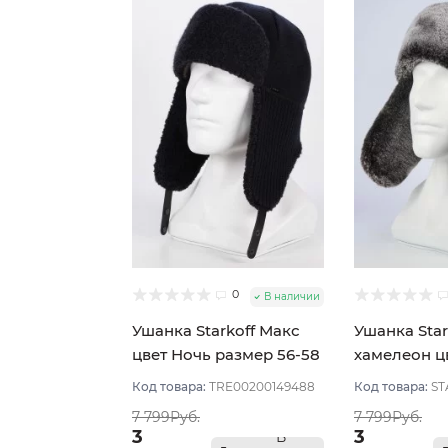
0
В наличии
Ушанка Starkoff Макс
Ушанка Star
цвет Ночь размер 56-58
хамелеон ц
размер 56
Код товара:
TRE00200149488
Код товара:
ST
7 799Руб.
7 799Руб.
3
3
В