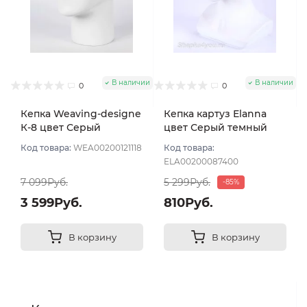
В наличии
В наличии
0
0
Кепка Weaving-designe
Кепка картуз Elanna
К-8 цвет Серый
цвет Серый темный
светлый размер 56-58
размер 55-57
Код товара:
WEA00200121118
Код товара:
ELA00200087400
7 099Руб.
5 299Руб.
-85%
3 599Руб.
810Руб.
В корзину
В корзину