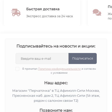
По
Быстрая доставка
Жи
Экспресс доставка за 24 часа
по
Подписывайтесь на новости и акции:
Подписаться
Я прочитал
Политика конфиденциальности
и согласен
с условиями
Наш адрес:
Магазин "Перчаточка" в ТЦ Афимолл-Сити Москва,
Пресненская наб. дом 2, ТЦ Афимолл-Сити (1й этаж,
рядом с салоном связи Т2)
Позвоните нам: