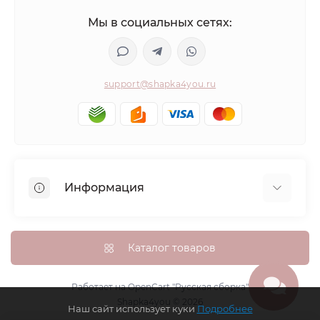
Мы в социальных сетях:
support@shapka4you.ru
Информация
О Shapka4you
Доставка, оплата и бонусные баллы
Каталог товаров
Гарантия возврата
Политика конфиденциальности
Работает на
OpenCart "Русская сборка"
Shapka4you © 2026
Контакты
Наш сайт использует куки
Подробнее