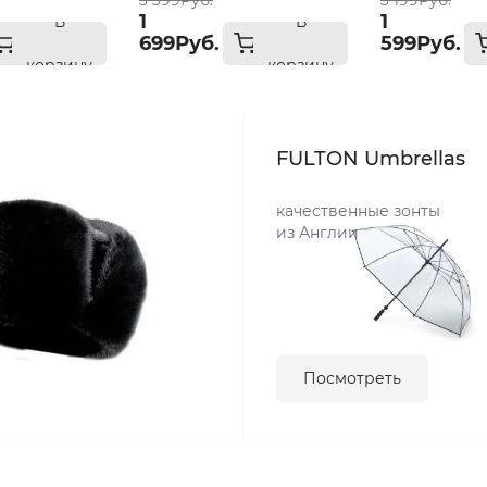
3 399Руб.
3 199Руб.
1
1
В
В
699Руб.
599Руб.
корзину
корзину
FULTON Umbrellas
качественные зонты
из Англии
Посмотреть