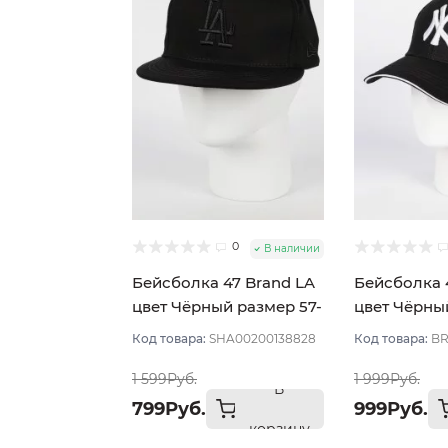
0
В наличии
Бейсболка 47 Brand LA
Бейсболка 
цвет Чёрный размер 57-
цвет Чёрны
59
размер 57-
Код товара:
SHA00200138828
Код товара:
BR
1 599Руб.
1 999Руб.
В
799Руб.
999Руб.
корзину