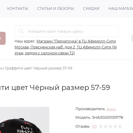
КОНТАКТЫ
СТАТЬИ И ОБЗОРЫ
СКИДКИ
НАШ МАГАЗ
в
Наш адрес:
Магазин "Перчаточка" в ТЦ Афимолл-Сити
Москва, Пресненская наб. дом 2, ТЦ Афимолл-Сити (1й
этаж, рядом с салоном связи Т2)
ou Граффити цвет Чёрный размер 57-59
ти цвет Чёрный размер 57-59
Производитель:
4you
Модель:
SHA00200139778
Отзывы:
(0)