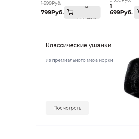
3 399Руб.
1 599Руб.
1
В
799Руб.
699Руб.
корзину
Классические ушанки
из премиального меха норки
Посмотреть