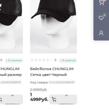
0
0
0
В наличии
В наличии
 CHUNGLIM
Бейсболка CHUNGLIM
ный размер
Сетка цвет Черный
размер UNI
U00200126972
Код товара:
CHU00200126031
2 999Руб.
1
В
В
499Руб.
корзину
корзину