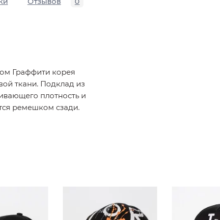
ки
Отзывов
0
том Граффити корея
вой ткани. Подклад из
чивающего плотность и
тся ремешком сзади.