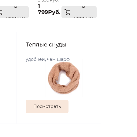
3 599Руб.
1
В
В
799Руб.
корзину
корзину
Теплые снуды
удобней, чем шарф
Посмотреть