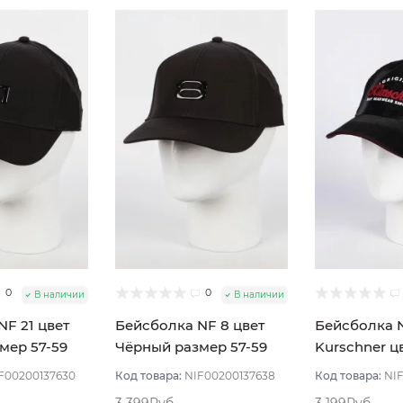
0
0
В наличии
В наличии
NF 21 цвет
Бейсболка NF 8 цвет
Бейсболка 
мер 57-59
Чёрный размер 57-59
Kurschner ц
размер 57-5
F00200137630
Код товара:
NIF00200137638
Код товара:
NI