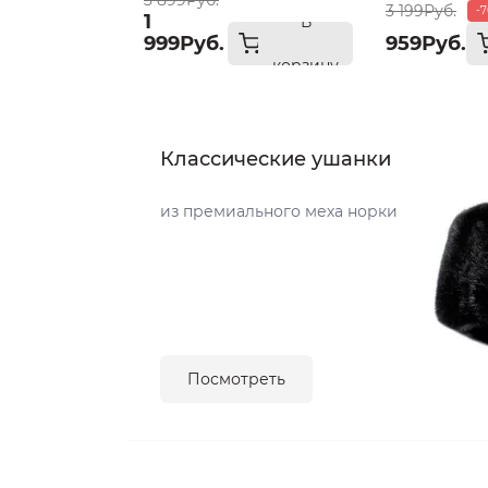
3 899Руб.
3 199Руб.
-
1
В
999Руб.
959Руб.
корзину
Классические ушанки
из премиального меха норки
Посмотреть