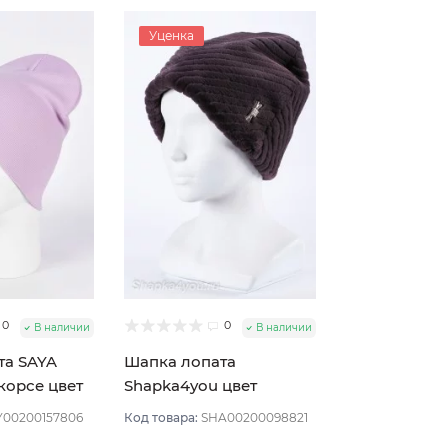
Уценка
0
0
В наличии
В наличии
та SAYA
Шапка лопата
орсе цвет
Shapka4you цвет
теплый
Сиреневый пудровый
Y00200157806
Код товара:
SHA00200098821
тем