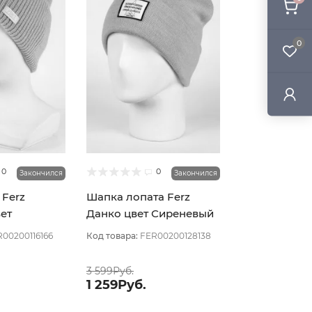
0
0
0
Закончился
Закончился
 Ferz
Шапка лопата Ferz
ет
Данко цвет Сиреневый
светлый
светлый
00200116166
Код товара:
FER00200128138
3 599Руб.
1 259Руб.