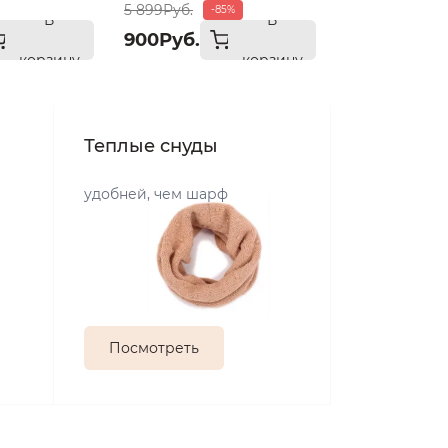
5 899Руб.
-85%
В
В
900Руб.
корзину
корзину
Теплые снуды
удобней, чем шарф
Посмотреть