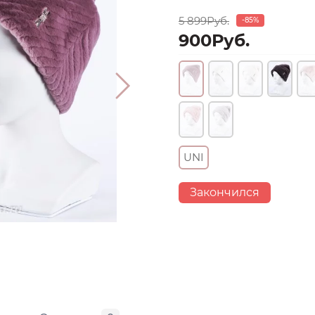
5 899Руб.
-85%
900Руб.
UNI
Закончился