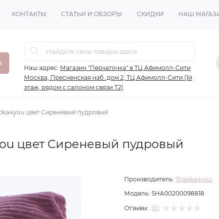
КОНТАКТЫ
СТАТЬИ И ОБЗОРЫ
СКИДКИ
НАШ МАГАЗ
в
Наш адрес:
Магазин "Перчаточка" в ТЦ Афимолл-Сити
Москва, Пресненская наб. дом 2, ТЦ Афимолл-Сити (1й
этаж, рядом с салоном связи Т2)
pka4you цвет Сиреневый пудровый
you цвет Сиреневый пудровый
Производитель:
Shapka4you
Модель:
SHA00200098818
Отзывы:
(0)