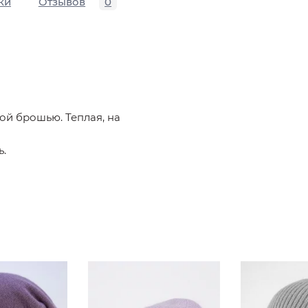
ки
Отзывов
0
й брошью. Теплая, на
ь.