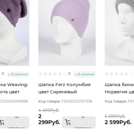
0
0
В наличии
В наличии
ка Weaving-
Шапка Ferz Колумбия
Шапка бини
ота цвет
цвет Сиреневый
Норвегия цв
светлый
Сиреневый 
D00200106996
Код товара:
FER00200157336
Код товара:
FER
4 499Руб.
2
В
В
5 099Руб.
299Руб.
2 599Руб.
корзину
корзину