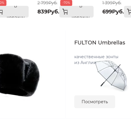
2 799Руб.
1 399Руб.
70%
-70%
В
В
839Руб.
699Руб.
корзину
корзину
FULTON Umbrellas
качественные зонты
из Англии
Посмотреть