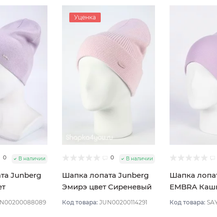
Уценка
0
0
В наличии
В наличии
та Junberg
Шапка лопата Junberg
Шапка лопа
ет
Эмирэ цвет Сиреневый
EMBRA Кашк
светлый
светлый
Сиреневый 
N00200088089
Код товара:
JUN00200114291
Код товара:
SA