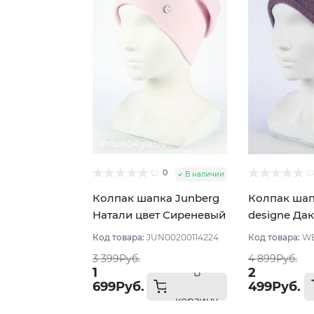
0
В наличии
Колпак шапка Junberg
Колпак шап
Натали цвет Сиреневый
designe Дак
светлый
Сиреневый
Код товара:
JUN00200114224
Код товара:
WE
3 399Руб.
4 899Руб.
1
2
В
699Руб.
499Руб.
корзину