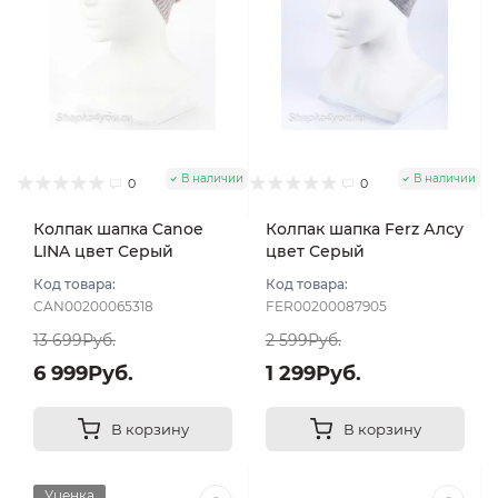
В наличии
В наличии
0
0
Колпак шапка Canoe
Колпак шапка Ferz Алсу
LINA цвет Серый
цвет Серый
светлый
Код товара:
Код товара:
CAN00200065318
FER00200087905
13 699Руб.
2 599Руб.
6 999Руб.
1 299Руб.
В корзину
В корзину
Уценка