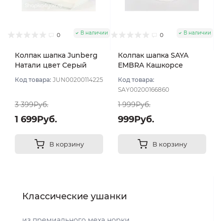
В наличии
В наличии
0
0
Колпак шапка Junberg
Колпак шапка SAYA
Натали цвет Серый
EMBRA Кашкорсе
меланж
"шелк" цвет Серый оч
Код товара:
JUN00200114225
Код товара:
светлый мел
SAY00200166860
3 399Руб.
1 999Руб.
1 699Руб.
999Руб.
В корзину
В корзину
Классические ушанки
из премиального меха норки