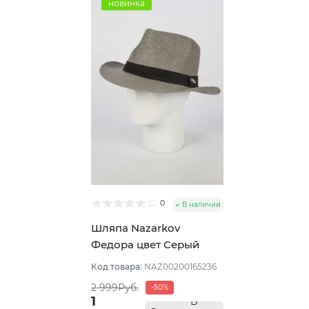
новинка
0
В наличии
Шляпа Nazarkov
Федора цвет Серый
размер 57-58
Код товара:
NAZ00200165236
2 999Руб.
-50%
1
В