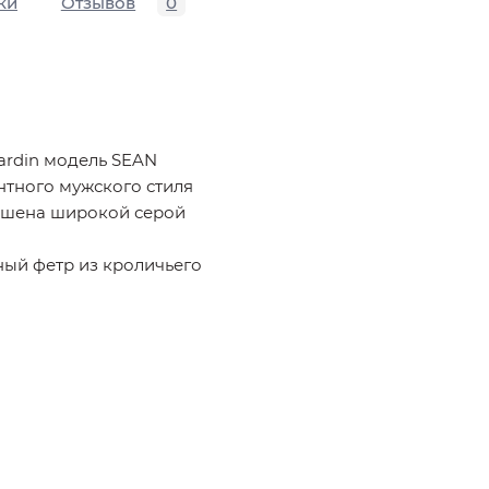
ки
Отзывов
0
ardin модель SEAN
нтного мужского стиля
рашена широкой серой
ый фетр из кроличьего