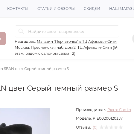
КОНТАКТЫ
СТАТЬИ И ОБЗОРЫ
СКИДКИ
НАШ МАГАЗ
в
Наш адрес:
Магазин "Перчаточка" в ТЦ Афимолл-Сити
Москва, Пресненская наб. дом 2, ТЦ Афимолл-Сити (1й
этаж, рядом с салоном связи Т2)
in SEAN цвет Серый темный размер S
AN цвет Серый темный размер S
Производитель:
Pierre Cardin
Модель:
PIE00200120357
Отзывы:
(0)