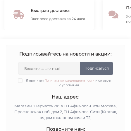
По
Быстрая доставка
Жи
Экспресс доставка за 24 часа
по
Подписывайтесь на новости и акции:
Подписаться
Я прочитал
Политика конфиденциальности
и согласен
с условиями
Наш адрес:
Магазин "Перчаточка" в ТЦ Афимолл-Сити Москва,
Пресненская наб. дом 2, ТЦ Афимолл-Сити (1й этаж,
рядом с салоном связи Т2)
Позвоните нам: