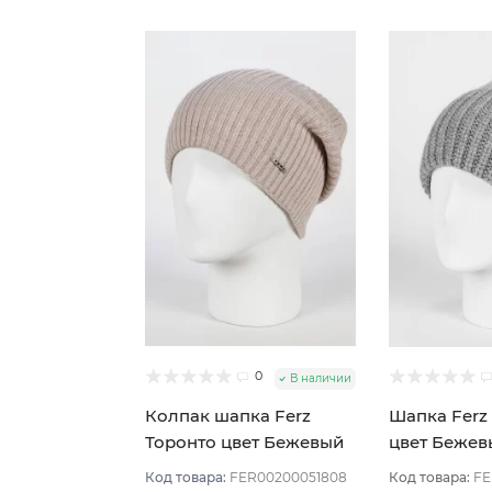
0
В наличии
Колпак шапка Ferz
Шапка Ferz
Торонто цвет Бежевый
цвет Бежев
светлый
Код товара:
FER00200051808
Код товара:
FE