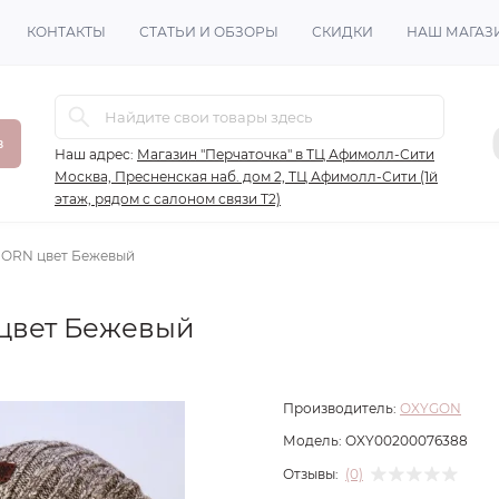
КОНТАКТЫ
СТАТЬИ И ОБЗОРЫ
СКИДКИ
НАШ МАГАЗ
в
Наш адрес:
Магазин "Перчаточка" в ТЦ Афимолл-Сити
Москва, Пресненская наб. дом 2, ТЦ Афимолл-Сити (1й
этаж, рядом с салоном связи Т2)
ORN цвет Бежевый
цвет Бежевый
Производитель:
OXYGON
Модель:
OXY00200076388
Отзывы:
(0)