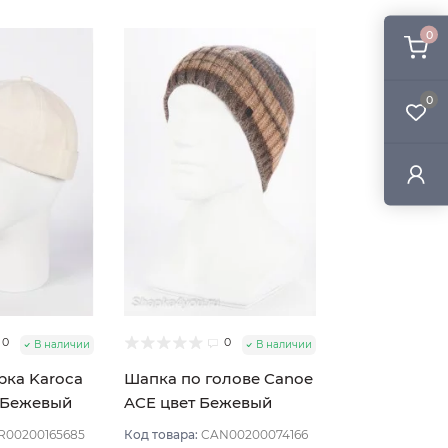
0
0
0
0
В наличии
В наличии
рка Karoca
Шапка по голове Canoe
т Бежевый
ACE цвет Бежевый
тёмный
R00200165685
Код товара:
CAN00200074166