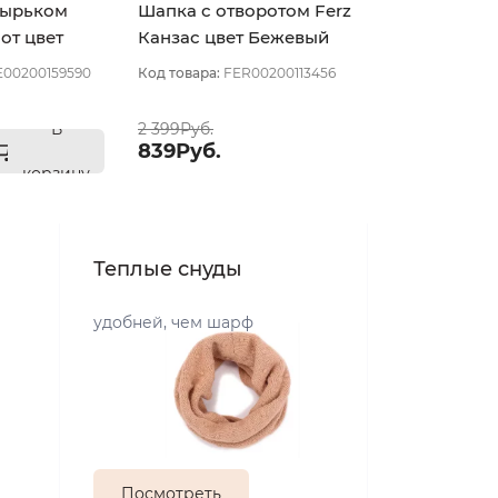
зырьком
Шапка с отворотом Ferz
от цвет
Канзас цвет Бежевый
етлый
светлый
E00200159590
Код товара:
FER00200113456
9
В
2 399Руб.
839Руб.
корзину
Теплые снуды
удобней, чем шарф
Посмотреть