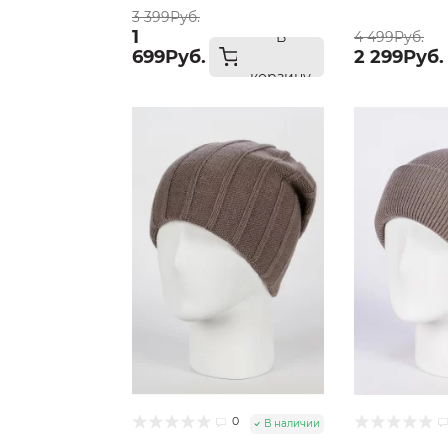
3 399Руб.
1
В
4 499Руб.
699Руб.
2 299Руб.
корзину
0
В наличии