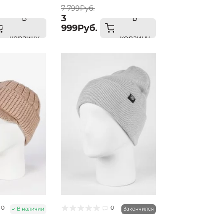
7 799Руб.
3
В
В
999Руб.
корзину
корзину
0
0
В наличии
Закончился