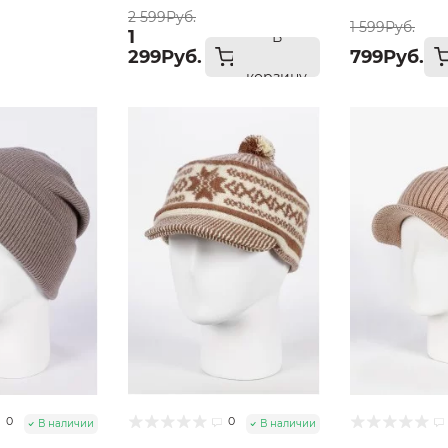
2 599Руб.
1 599Руб.
1
В
299Руб.
799Руб.
корзину
0
0
В наличии
В наличии