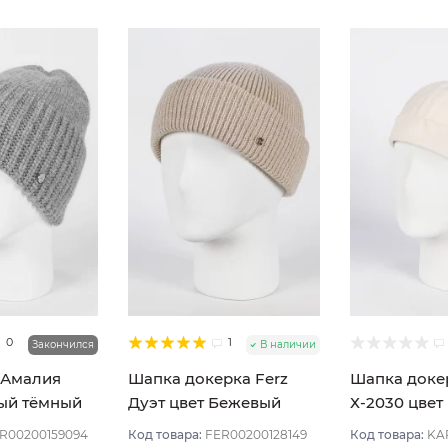
0
1
Закончился
В наличии
 Амалия
Шапка докерка Ferz
Шапка доке
ый тёмный
Дуэт цвет Бежевый
Х-2030 цве
светлый
оч св
R00200159094
Код товара:
FER00200128149
Код товара:
KA