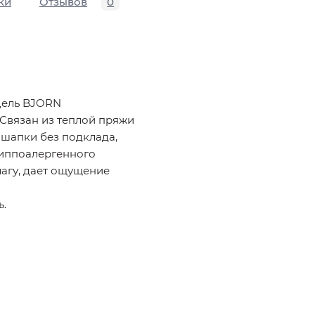
ки
Отзывов
0
дель BJORN
 Связан из теплой пряжи
 шапки без подклада,
гиппоалергенного
лагу, дает ощущение
ь.