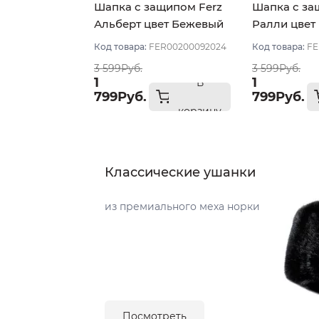
Шапка с защипом Ferz
Шапка с за
Альберт цвет Бежевый
Ралли цвет
тёмный
тёмный
Код товара:
FER00200092024
Код товара:
FE
3 599Руб.
3 599Руб.
1
1
В
799Руб.
799Руб.
корзину
Классические ушанки
из премиального меха норки
Посмотреть