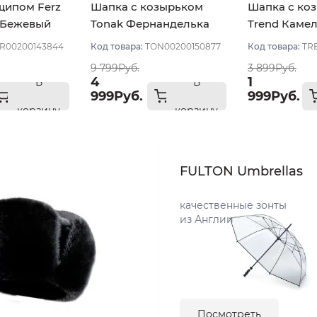
щипом Ferz
Шапка с козырьком
Шапка с ко
 Бежевый
Tonak Фернанделька
Trend Камел
"Слово пацана" цвет
Бежевый св
R00200143844
Код товара:
TON00200150877
Код товара:
TR
бежевый/бел размер
размер 57-5
9 799Руб.
3 899Руб.
56-59
4
1
В
В
999Руб.
999Руб.
корзину
корзину
FULTON Umbrellas
качественные зонты
из Англии
Посмотреть