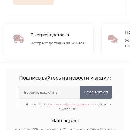
По
Быстрая доставка
Жи
Экспресс доставка за 24 часа
по
Подписывайтесь на новости и акции:
Подписаться
Я прочитал
Политика конфиденциальности
и согласен
с условиями
Наш адрес:
Магазин "Перчаточка" в ТЦ Афимолл-Сити Москва,