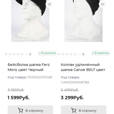
В наличии
В наличии
0
0
Бейсболка шапка Ferz
Колпак удлинённый
Мото цвет Черный
шапка Canoe BELT цвет
Черный
Код товара:
FER00200113481
Код товара:
CAN00100008788
3 199Руб.
6 499Руб.
1 599Руб.
3 299Руб.
В корзину
В корзину