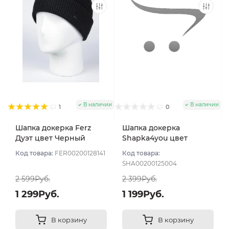
В наличии
В наличии
1
0
Шапка докерка Ferz
Шапка докерка
Дуэт цвет Черный
Shapka4you цвет
Черный угольный
Код товара:
FER00200128141
Код товара:
SHA00200125004
2 599Руб.
2 399Руб.
1 299Руб.
1 199Руб.
В корзину
В корзину