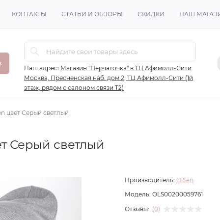
КОНТАКТЫ
СТАТЬИ И ОБЗОРЫ
СКИДКИ
НАШ МАГАЗ
в
Наш адрес:
Магазин "Перчаточка" в ТЦ Афимолл-Сити
Москва, Пресненская наб. дом 2, ТЦ Афимолл-Сити (1й
этаж, рядом с салоном связи Т2)
en цвет Серый светлый
ет Серый светлый
Производитель:
OlSen
Модель:
OLS00200059761
Отзывы:
(0)