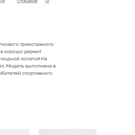
ки
Отзывов
0
опкового трикотажного
ка хорошо держит
у модной лопатой.На
бл. Модель выполнена в
любителей спортивного