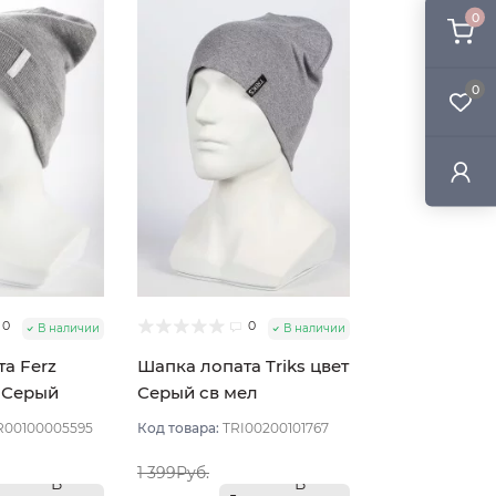
0
0
0
0
В наличии
В наличии
а Ferz
Шапка лопата Triks цвет
 Серый
Серый св мел
R00100005595
Код товара:
TRI00200101767
1 399Руб.
В
В