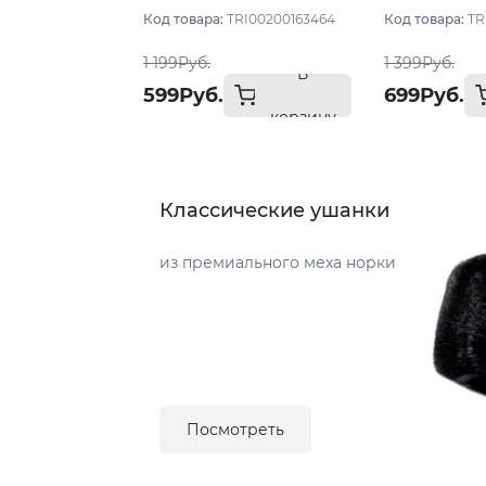
св мел
Код товара:
TRI00200163464
Код товара:
TR
1 199Руб.
1 399Руб.
В
599Руб.
699Руб.
корзину
Классические ушанки
из премиального меха норки
Посмотреть