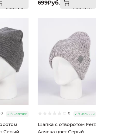
699Руб.
корзину
корзину
0
0
В наличии
В наличии
воротом
Шапка с отворотом Ferz
ет Серый
Аляска цвет Серый