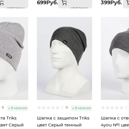
699Руб.
399Руб.
корзину
корзину
0
0
В наличии
В наличии
а Triks
Шапка с защипом Triks
Шапка с от
вет Серый
цвет Серый темный
4you №1 цв