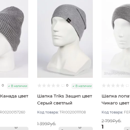
0
0
В наличии
В наличии
 Канада цвет
Шапка Triks Защип цвет
Шапка лопат
Серый светлый
Чикаго цвет
R00200157260
Код товара:
TRI00200111108
Код товара:
FE
2 799Руб.
1 399Руб.
1
В
В