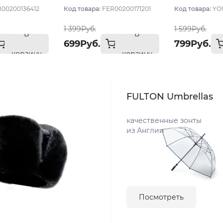
меланж
меланж
I00200136412
Код товара:
FER00200171201
Код товара:
YO
1 399Руб.
1 599Руб.
В
В
699Руб.
799Руб.
корзину
корзину
FULTON Umbrellas
качественные зонты
из Англии
Посмотреть