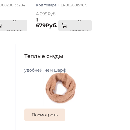
светлый
U00200133284
Код товара:
FER00200157619
4 699Руб.
1
В
В
679Руб.
корзину
корзину
Теплые снуды
удобней, чем шарф
Посмотреть