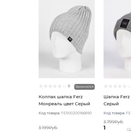
0
Закончился
Колпак шапка Ferz
Шапка Ferz
Монреаль цвет Серый
Серый
светлый
Код товара:
FER00200166890
Код товара:
FE
3 799Руб.
1
3 199Руб.