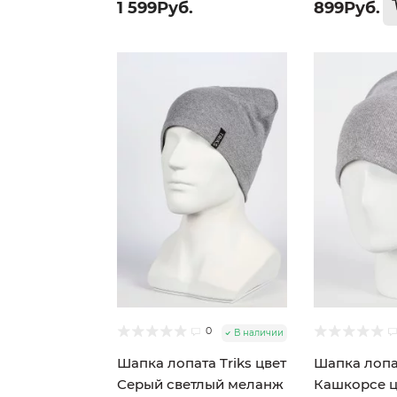
1 599Руб.
899Руб.
0
В наличии
Шапка лопата Triks цвет
Шапка лопат
Серый светлый меланж
Кашкорсе ц