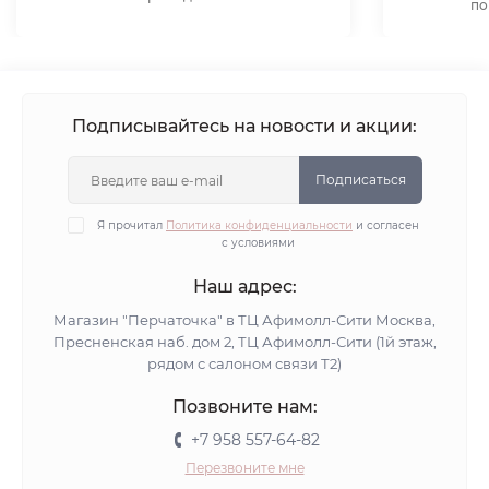
по
Подписывайтесь на новости и акции:
Подписаться
Я прочитал
Политика конфиденциальности
и согласен
с условиями
Наш адрес:
Магазин "Перчаточка" в ТЦ Афимолл-Сити Москва,
Пресненская наб. дом 2, ТЦ Афимолл-Сити (1й этаж,
рядом с салоном связи Т2)
Позвоните нам:
+7 958 557-64-82
Перезвоните мне