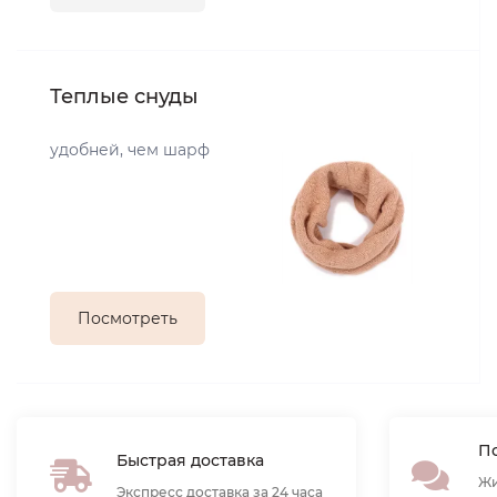
Теплые снуды
удобней, чем шарф
Посмотреть
По
Быстрая доставка
Жи
Экспресс доставка за 24 часа