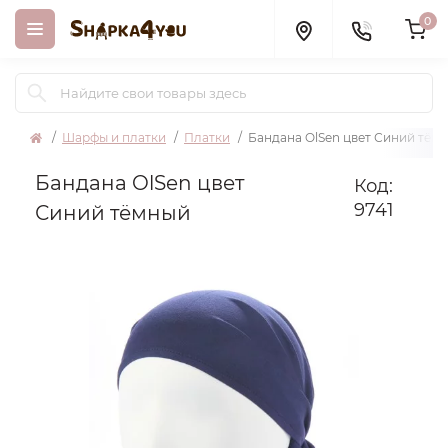
0
Шарфы и платки
Платки
Бандана OlSen цвет Синий тём
Бандана OlSen цвет
Код:
9741
Синий тёмный