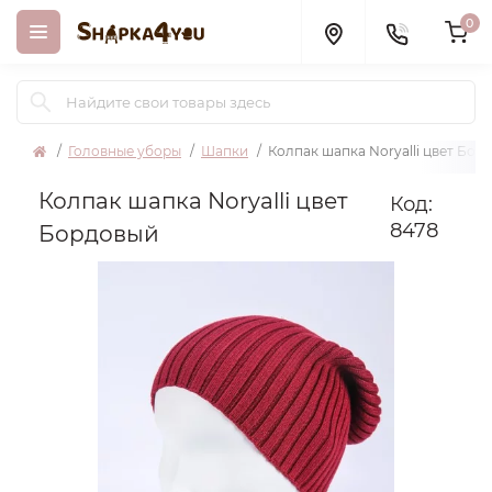
0
Головные уборы
Шапки
Колпак шапка Noryalli цвет Бор
Колпак шапка Noryalli цвет
Код:
8478
Бордовый