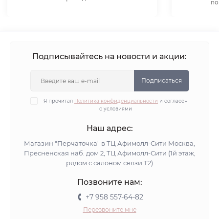
по
Подписывайтесь на новости и акции:
Подписаться
Я прочитал
Политика конфиденциальности
и согласен
с условиями
Наш адрес:
Магазин "Перчаточка" в ТЦ Афимолл-Сити Москва,
Пресненская наб. дом 2, ТЦ Афимолл-Сити (1й этаж,
рядом с салоном связи Т2)
Позвоните нам:
+7 958 557-64-82
Перезвоните мне