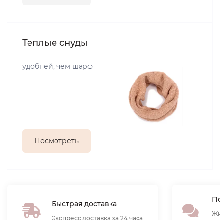
Теплые снуды
удобней, чем шарф
Посмотреть
По
Быстрая доставка
Жи
Экспресс доставка за 24 часа