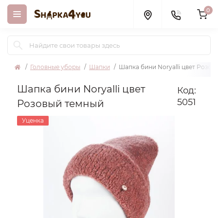
0
Головные уборы
Шапки
Шапка бини Noryalli цвет Розов
Шапка бини Noryalli цвет
Код:
5051
Розовый темный
Уценка