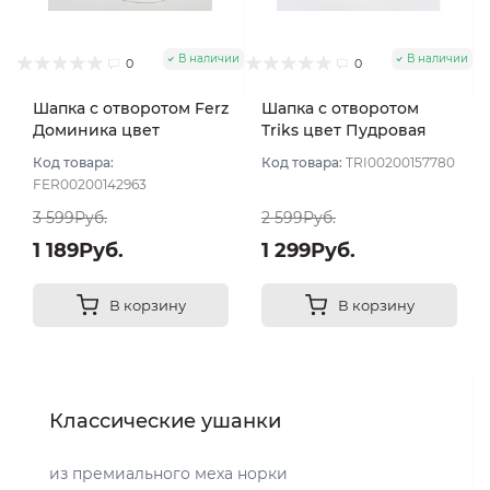
В наличии
В наличии
0
0
Шапка с отворотом Ferz
Шапка с отворотом
Доминика цвет
Triks цвет Пудровая
Розовый светлый
роза
Код товара:
Код товара:
TRI00200157780
FER00200142963
3 599Руб.
2 599Руб.
1 189Руб.
1 299Руб.
В корзину
В корзину
Классические ушанки
из премиального меха норки