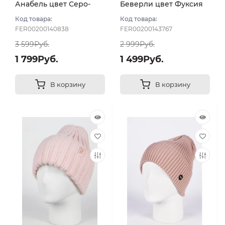
Анабель цвет Серо-
Беверли цвет Фуксия
розовый
Код товара:
Код товара:
FER00200140838
FER00200143767
3 599Руб.
2 999Руб.
1 799Руб.
1 499Руб.
В корзину
В корзину