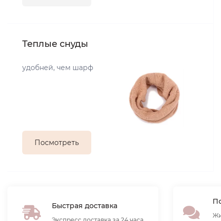
Теплые снуды
удобней, чем шарф
Посмотреть
По
Быстрая доставка
Жи
Экспресс доставка за 24 часа