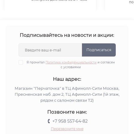
по
Подписывайтесь на новости и акции:
Подписаться
Я прочитал
Политика конфиденциальности
и согласен
с условиями
Наш адрес:
Магазин "Перчаточка" в ТЦ Афимолл-Сити Москва,
Пресненская наб. дом 2, ТЦ Афимолл-Сити (1й этаж,
рядом с салоном связи Т2)
Позвоните нам:
+7 958 557-64-82
Перезвоните мне