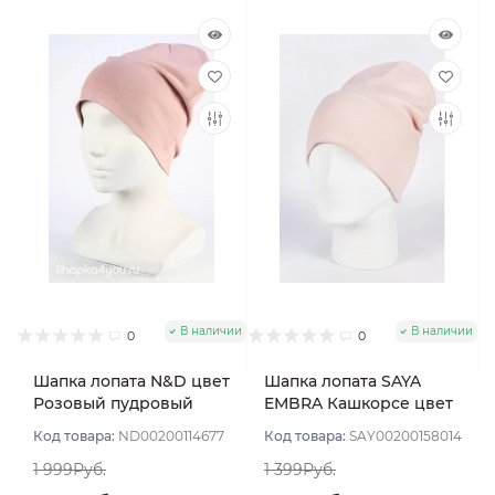
В наличии
В наличии
0
0
Шапка лопата N&D цвет
Шапка лопата SAYA
Розовый пудровый
EMBRA Кашкорсе цвет
Персиковый светлый
Код товара:
ND00200114677
Код товара:
SAY00200158014
1 999Руб.
1 399Руб.