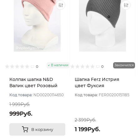
В наличии
Закончился
0
0
Колпак шапка N&D
Шапка Ferz Истрия
Валик цвет Розовый
цвет Фуксия
пудровый
Код товара:
ND00200114650
Код товара:
FER00200151185
1 999Руб.
999Руб.
2 399Руб.
1 199Руб.
В корзину