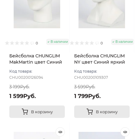
В наличии
В наличии
0
0
Бейсболка CHUNGLIM
Бейсболка CHUNGLIM
MakMartin цвет Синий
NY цвет Синий яркий
тёмный размер 57-59
размер L
Код товара:
Код товара:
CHU00200126094
CHU00200109307
3 199Руб.
3 599Руб.
1 599Руб.
1 799Руб.
В корзину
В корзину