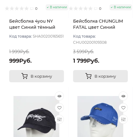
В наличии
В наличии
0
0
Бейсболка 4you NY
Бейсболка CHUNGLIM
цвет Синий тёмный
FATAL цвет Синий
размер 57-59
тёмный размер L
Код товара:
SHA00200165651
Код товара:
CHU00200109308
1 999Руб.
3 599Руб.
999Руб.
1 799Руб.
В корзину
В корзину