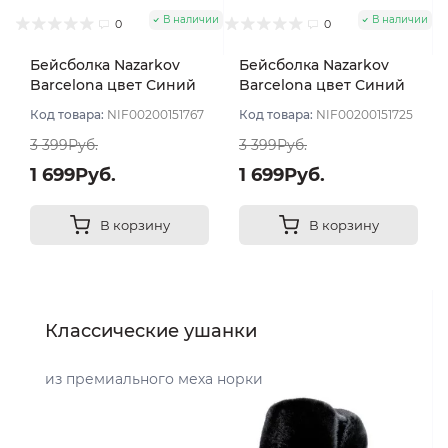
В наличии
В наличии
0
0
Бейсболка Nazarkov
Бейсболка Nazarkov
Barcelona цвет Синий
Barcelona цвет Синий
тёмный размер 57-59
тёмный размер 57-59
Код товара:
NIF00200151767
Код товара:
NIF00200151725
3 399Руб.
3 399Руб.
1 699Руб.
1 699Руб.
В корзину
В корзину
Классические ушанки
из премиального меха норки