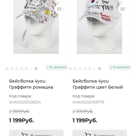
В наличии
В наличии
0
0
Бейсболка 4you
Бейсболка 4you
Граффити ромашка
Граффити цвет Белый
цвет Белый размер 57-
размер 57-59
Код товара:
Код товара:
59
SHA00200126524
SHA00200139779
2 399Руб.
2 399Руб.
1 199Руб.
1 199Руб.
В корзину
В корзину