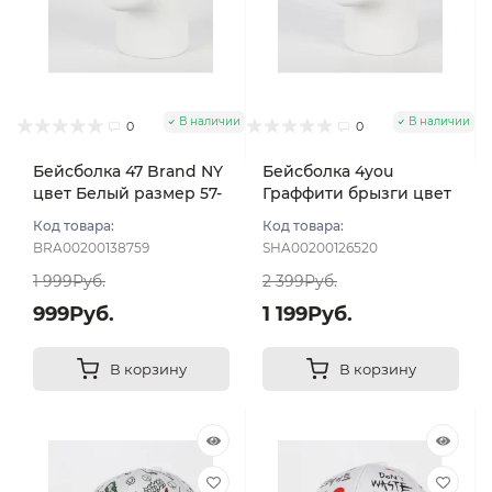
В наличии
В наличии
0
0
Бейсболка 47 Brand NY
Бейсболка 4you
цвет Белый размер 57-
Граффити брызги цвет
59
Белый размер 57-59
Код товара:
Код товара:
BRA00200138759
SHA00200126520
1 999Руб.
2 399Руб.
999Руб.
1 199Руб.
В корзину
В корзину