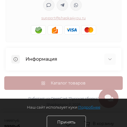
support@shapka4you.ru
Информация
О Shapka4you
Доставка, оплата и бонусные баллы
Каталог товаров
Гарантия возврата
Политика конфиденциальности
Работает на
OpenCart "Русская сборка"
Shapka4you © 2026
Контакты
Наш сайт использует куки
Подробнее
Возврат товара
1 999Руб.
Карта сайта
Принять
В корзину
999Руб.