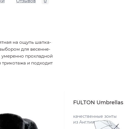
ки
Отзывов
0
ятная на ощупь шапка-
 выбором для весенне-
я умеренно прохладной
я трикотажа и подходит
FULTON Umbrellas
качественные зонты
из Англии