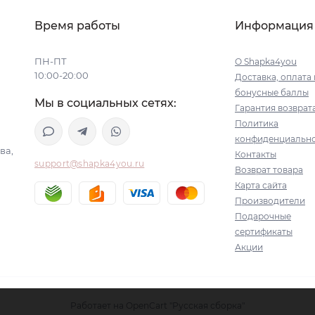
Время работы
Информация
ПН-ПТ
О Shapka4you
10:00-20:00
Доставка, оплата 
бонусные баллы
Мы в социальных сетях:
Гарантия возврат
Политика
конфиденциальн
ва,
Контакты
support@shapka4you.ru
Возврат товара
Карта сайта
Производители
Подарочные
сертификаты
Акции
Работает на
OpenCart "Русская сборка"