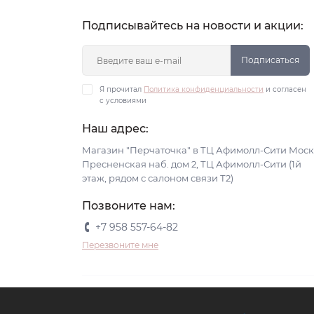
Подписывайтесь на новости и акции:
Подписаться
Я прочитал
Политика конфиденциальности
и согласен
с условиями
Наш адрес:
Магазин "Перчаточка" в ТЦ Афимолл-Сити Моск
Пресненская наб. дом 2, ТЦ Афимолл-Сити (1й
этаж, рядом с салоном связи Т2)
Позвоните нам:
+7 958 557-64-82
Перезвоните мне