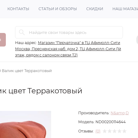
КОНТАКТЫ
СТАТЬИ И ОБЗОРЫ
СКИДКИ
НАШ МАГАЗ
в
Наш адрес:
Магазин "Перчаточка" в ТЦ Афимолл-Сити
Москва, Пресненская наб. дом 2, ТЦ Афимолл-Сити (1й
этаж, рядом с салоном связи Т2)
 Валик цвет Терракотовый
к цвет Терракотовый
Производитель:
N&amp;D
Модель:
ND00200114644
Отзывы:
(0)