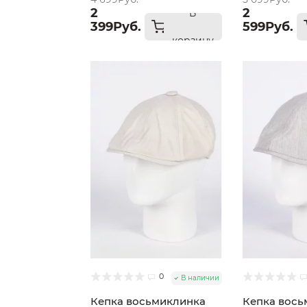
2
2
В
399Руб.
599Руб.
корзину
0
В наличии
Кепка восьмиклинка
Кепка вось