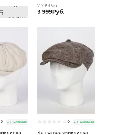
В
7 799Руб.
3 999Руб.
корзину
0
0
В наличии
В наличии
миклинка
Кепка восьмиклинка