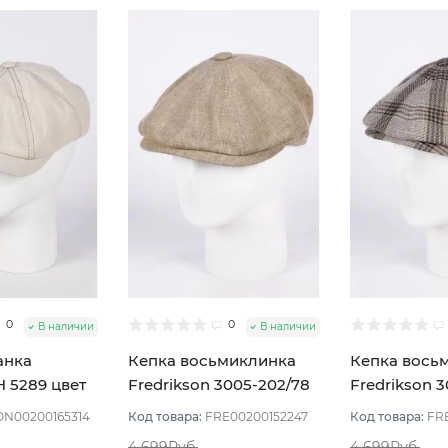
0
0
В наличии
В наличии
анка
Кепка восьмиклинка
Кепка вось
5289 цвет
Fredrikson 3005-202/78
Fredrikson 3
змер 56
цвет Бежевый размер
цвет Бежев
N00200165314
Код товара:
FRE00200152247
Код товара:
FR
58
57
4 699Руб.
4 699Руб.