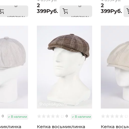
2
2
В
В
399Руб.
399Руб.
корзину
корзину
0
0
В наличии
В наличии
миклинка
Кепка восьмиклинка
Кепка вось