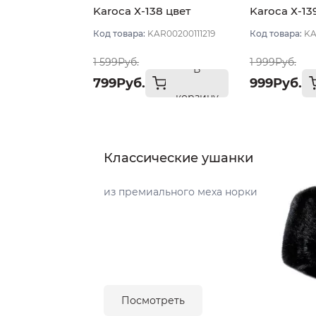
Karoca Х-138 цвет
Karoca Х-13
Бежевый светлый
Бежевый св
Код товара:
KAR00200111219
Код товара:
KA
размер 57
размер 56
1 599Руб.
1 999Руб.
В
799Руб.
999Руб.
корзину
Классические ушанки
из премиального меха норки
Посмотреть