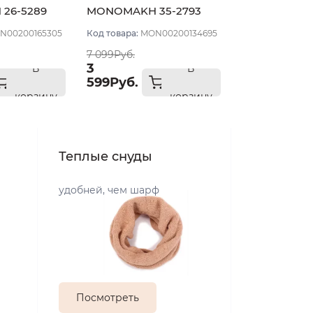
26-5289
MONOMAKH 35-2793
ый размер
цвет Серо-коричневый
N00200165305
Код товара:
MON00200134695
размер 57
7 099Руб.
3
В
В
599Руб.
корзину
корзину
Теплые снуды
удобней, чем шарф
Посмотреть