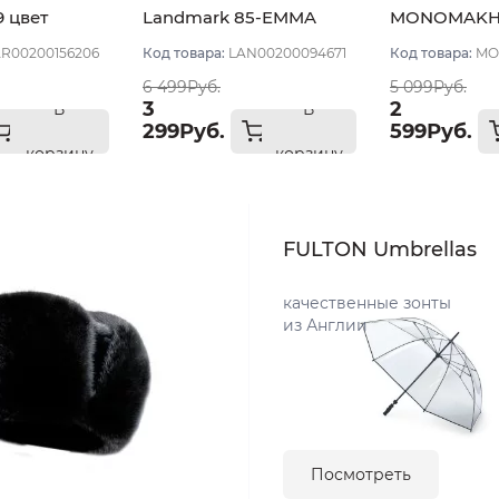
9 цвет
Landmark 85-EMMA
MONOMAKH 
етлый хол
цвет Бежевый тёмный
цвет Бежев
R00200156206
Код товара:
LAN00200094671
Код товара:
MO
размер 59
58
6 499Руб.
5 099Руб.
3
2
В
В
299Руб.
599Руб.
корзину
корзину
FULTON Umbrellas
качественные зонты
из Англии
Посмотреть