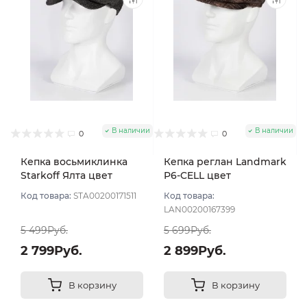
В наличии
В наличии
0
0
Кепка восьмиклинка
Кепка реглан Landmark
Starkoff Ялта цвет
P6-CELL цвет
Коричневый размер 56
Коричневый размер 57
Код товара:
STA00200171511
Код товара:
LAN00200167399
5 499Руб.
5 699Руб.
2 799Руб.
2 899Руб.
В корзину
В корзину