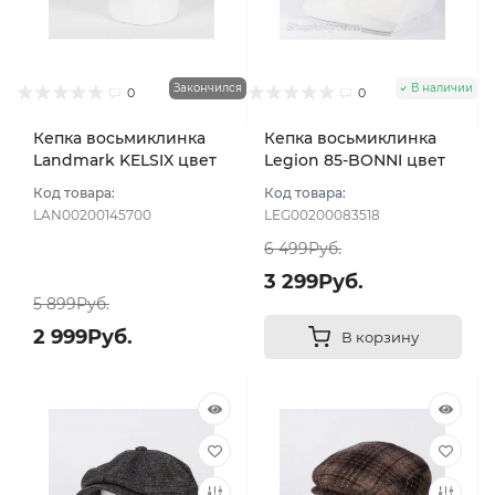
Закончился
В наличии
0
0
Кепка восьмиклинка
Кепка восьмиклинка
Landmark KELSIX цвет
Legion 85-BONNI цвет
Коричневый темный
Комбинированный
Код товара:
Код товара:
размер 59
размер 58
LAN00200145700
LEG00200083518
6 499Руб.
3 299Руб.
5 899Руб.
2 999Руб.
В корзину