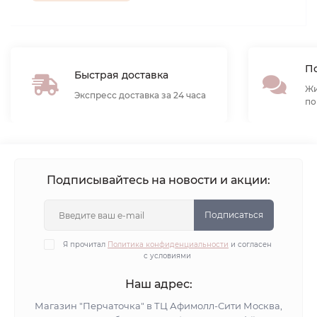
По
Быстрая доставка
Жи
Экспресс доставка за 24 часа
по
Подписывайтесь на новости и акции:
Подписаться
Я прочитал
Политика конфиденциальности
и согласен
с условиями
Наш адрес:
Магазин "Перчаточка" в ТЦ Афимолл-Сити Москва,