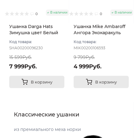
В наличии
В наличии
0
0
Ушанка Darga Hats
Ушанка Mike Ambaroff
Зимушка цвет Белый
Ангора Экокаракуль
вуаль размер 57-58
цвет Молочный размер
Код товара:
Код товара:
UNI
SHA00200096230
MIK00200106593
15 599Руб.
9 799Руб.
7 999Руб.
4 999Руб.
В корзину
В корзину
Классические ушанки
из премиального меха норки