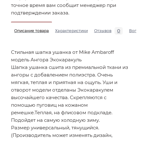
точное время вам сообщит менеджер при
подтверждении заказа.
0
Описание товара
Характеристики
Отзывов
Вопр
Стильная шапка ушанка от Mike Ambaroff
модель Ангора Экокаракуль
Шапка ушанка сшита из премиальной ткани из
ангоры с добавлением полиэстра. Очень
мягкая, теплая и приятная на ощупь. Уши и
отворот модели отделаны Экокаракулем
высочайшего качества. Скрепляются с
помощью пуговиц на кожаном
ремешке.Теплая, на флисовом подкладе.
Подойдет на самую холодную зиму.
Размер универсальный, тянущийся.
(Производитель может изменять дизайн,