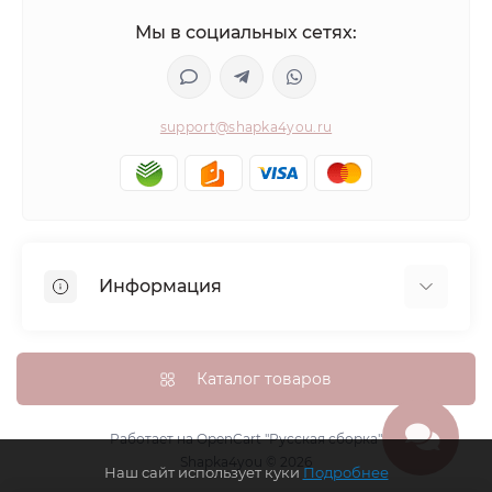
Мы в социальных сетях:
support@shapka4you.ru
Информация
О Shapka4you
Доставка, оплата и бонусные баллы
Каталог товаров
Гарантия возврата
Политика конфиденциальности
Работает на
OpenCart "Русская сборка"
Shapka4you © 2026
Контакты
Наш сайт использует куки
Подробнее