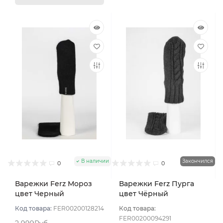
В наличии
Закончился
0
0
Варежки Ferz Мороз
Варежки Ferz Пурга
цвет Черный
цвет Чёрный
Код товара:
FER00200128214
Код товара:
FER00200094291