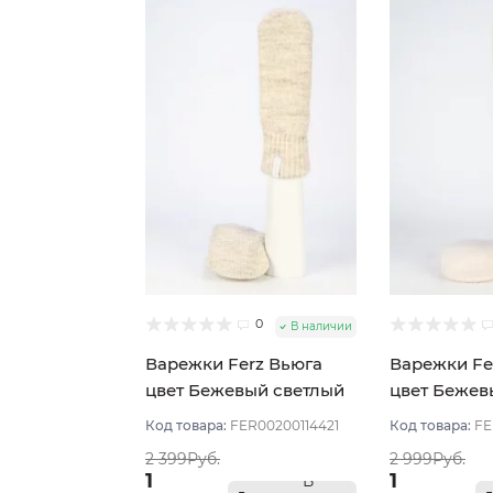
0
В наличии
Варежки Ferz Вьюга
Варежки Fe
цвет Бежевый светлый
цвет Бежев
Код товара:
FER00200114421
Код товара:
FE
2 399Руб.
2 999Руб.
1
1
В