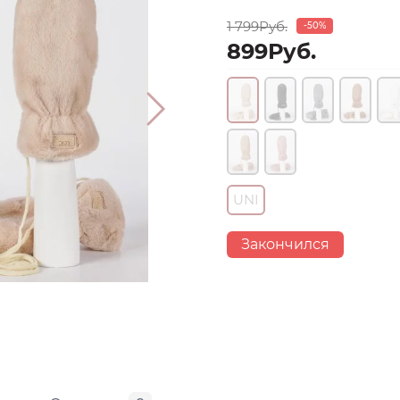
1 799Руб.
-50%
899Руб.
UNI
Закончился