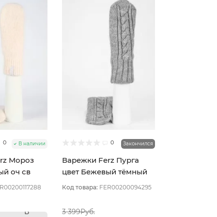
0
0
В наличии
Закончился
rz Мороз
Варежки Ferz Пурга
ый оч св
цвет Бежевый тёмный
R00200117288
Код товара:
FER00200094295
В
3 399Руб.