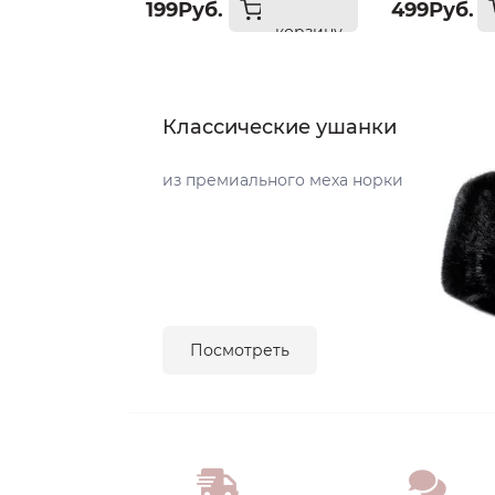
199Руб.
499Руб.
корзину
Классические ушанки
из премиального меха норки
Посмотреть