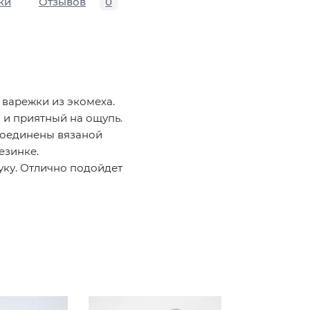
ки
Отзывов
0
 варежки из экомеха.
 и приятный на ощупь.
соединены вязаной
езинке.
уку. Отлично подойдет