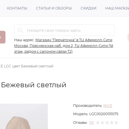
КОНТАКТЫ
СТАТЬИ И ОБЗОРЫ
СКИДКИ
НАШ МАГАЗ
в
Наш адрес:
Магазин "Перчаточка" в ТЦ Афимолл-Сити
Москва, Пресненская наб. дом 2, ТЦ Афимолл-Сити (1й
этаж, рядом с салоном связи Т2)
E LGC цвет Бежевый светлый
т Бежевый светлый
Производитель:
NICE
Модель:
LGC00200131075
Отзывы:
(0)