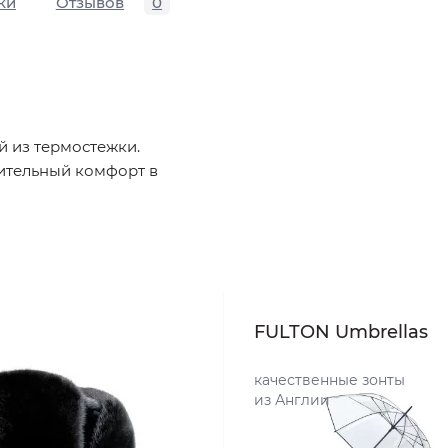
ки
Отзывов
0
й из термостежки.
ительный комфорт в
FULTON Umbrellas
качественные зонты
из Англии