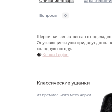
Описание товара
Характеристи
Вопросы
0
Шерстяная кепка-реглан с подкладко
Опускающиеся уши придадут дополн
холодную погоду.
Кепки Legion
Классические ушанки
из премиального меха норки