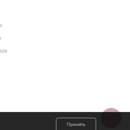
и
а
ости
Принять