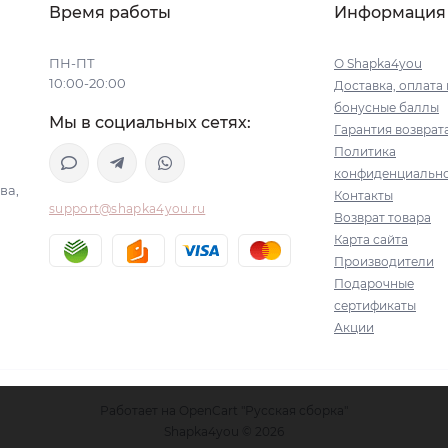
Время работы
Информация
ПН-ПТ
О Shapka4you
10:00-20:00
Доставка, оплата 
бонусные баллы
Мы в социальных сетях:
Гарантия возврат
Политика
конфиденциальн
ва,
Контакты
support@shapka4you.ru
Возврат товара
Карта сайта
Производители
Подарочные
сертификаты
Акции
Работает на
OpenCart "Русская сборка"
Shapka4you © 2026