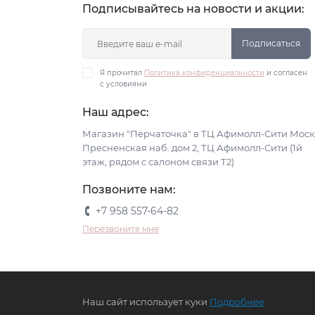
Подписывайтесь на новости и акции:
Подписаться
Я прочитал
Политика конфиденциальности
и согласен
с условиями
Наш адрес:
Магазин "Перчаточка" в ТЦ Афимолл-Сити Моск
Пресненская наб. дом 2, ТЦ Афимолл-Сити (1й
этаж, рядом с салоном связи Т2)
Позвоните нам:
+7 958 557-64-82
Перезвоните мне
Наш сайт использует куки
Подробнее