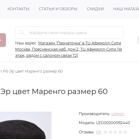
КОНТАКТЫ
СТАТЬИ И ОБЗОРЫ
СКИДКИ
НАШ МАГАЗ
в
Наш адрес:
Магазин "Перчаточка" в ТЦ Афимолл-Сити
Москва, Пресненская наб. дом 2, ТЦ Афимолл-Сити (1й
этаж, рядом с салоном связи Т2)
n P6-Эр цвет Маренго размер 60
-Эр цвет Маренго размер 60
Производитель:
Legion
Модель:
LEG00200092440
Отзывы:
(0)