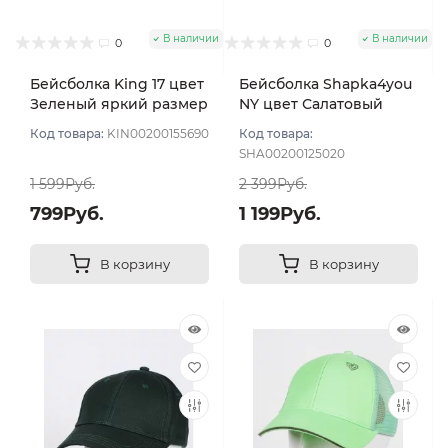
В наличии
В наличии
0
0
Бейсболка King 17 цвет
Бейсболка Shapka4you
Зеленый яркий размер
NY цвет Салатовый
57-58
размер 57-58
Код товара:
KIN00200155690
Код товара:
SHA00200125020
1 599Руб.
2 399Руб.
799Руб.
1 199Руб.
В корзину
В корзину