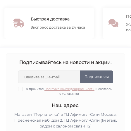
По
Быстрая доставка
Жи
Экспресс доставка за 24 часа
по
Подписывайтесь на новости и акции:
Подписаться
Я прочитал
Политика конфиденциальности
и согласен
с условиями
Наш адрес:
Магазин "Перчаточка" в ТЦ Афимолл-Сити Москва,
Пресненская наб. дом 2, ТЦ Афимолл-Сити (1й этаж,
рядом с салоном связи Т2)