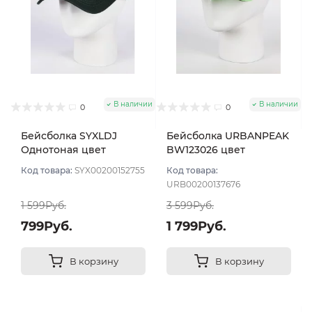
В наличии
В наличии
0
0
Бейсболка SYXLDJ
Бейсболка URBANPEAK
Однотоная цвет
BW123026 цвет
Зеленый темный
Зеленый размер 56-58
Код товара:
SYX00200152755
Код товара:
размер 57-58
URB00200137676
1 599Руб.
3 599Руб.
799Руб.
1 799Руб.
В корзину
В корзину