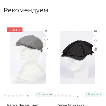
Рекомендуем
Уценка
В наличии
В наличии
0
0
Кепка Bersar цвет
Кепка британка