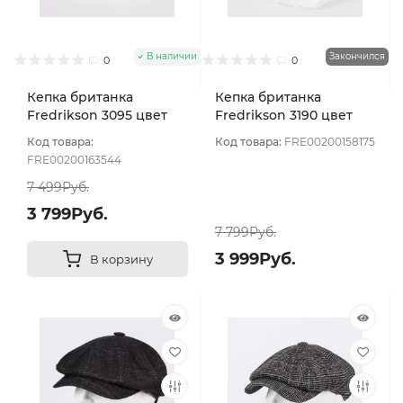
В наличии
Закончился
0
0
Кепка британка
Кепка британка
Fredrikson 3095 цвет
Fredrikson 3190 цвет
Серый темный размер
Серо-зеленый размер
Код товара:
Код товара:
FRE00200158175
58
59
FRE00200163544
7 499Руб.
3 799Руб.
7 799Руб.
3 999Руб.
В корзину