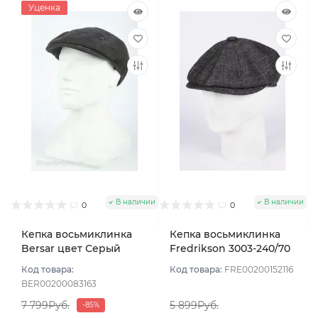
Уценка
В наличии
В наличии
0
0
Кепка восьмиклинка
Кепка восьмиклинка
Bersar цвет Серый
Fredrikson 3003-240/70
темный размер 57
цвет Серый размер 56
Код товара:
Код товара:
FRE00200152116
BER00200083163
7 799Руб.
5 899Руб.
-85%