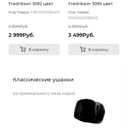
Fredrikson 3092 цвет
Fredrikson 3095 цвет
Серый светлый размер
Серый размер 57
Код товара:
FRE00200164412
Код товара:
58
FRE00200163523
5 899Руб.
6 899Руб.
2 999Руб.
3 499Руб.
В корзину
В корзину
Классические ушанки
из премиального меха норки