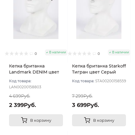
В наличии
В наличии
0
0
Кепка британка
Кепка британка Starkoff
Landmark DENIM цвет
Тигран цвет Серый
Серый размер 57
размер 56
Код товара:
Код товара:
STA00200158559
LAN00200158803
4 699Руб.
7 299Руб.
2 399Руб.
3 699Руб.
В корзину
В корзину