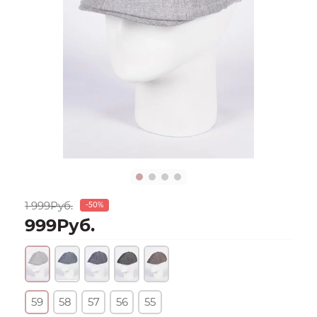
1 999Руб.
-50%
999Руб.
59
58
57
56
55