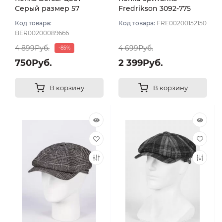
Серый размер 57
Fredrikson 3092-775
цвет Серый темный
Код товара:
Код товара:
FRE00200152150
размер 57
BER00200089666
4 899Руб.
4 699Руб.
-85%
750Руб.
2 399Руб.
В корзину
В корзину