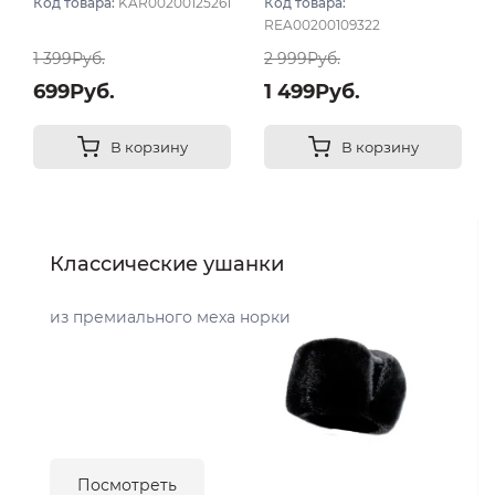
Код товара:
KAR00200125261
Код товара:
REA00200109322
1 399Руб.
2 999Руб.
699Руб.
1 499Руб.
В корзину
В корзину
Классические ушанки
из премиального меха норки
Посмотреть