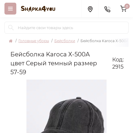
0
Головные уборы
Бейсболки
Бейсболка Karoca Х-500А ц
Бейсболка Karoca Х-500А
Код:
цвет Серый темный размер
2915
57-59