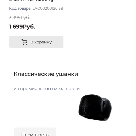
цвет Серый светлый
Код товара:
LAC00200126138
размер L
3 399Руб.
1 699Руб.
В корзину
Классические ушанки
из премиального меха норки
Посмотреть