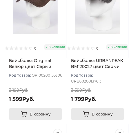
В наличии
В наличии
0
0
Бейсболка Original
Бейсболка URBANPEAK
Велюр цвет Серый
BM120027 цвет Серый
размер 57-59
размер 57-59
Код товара:
ORI00200156306
Код товара:
URB00200137613
3 199Руб.
3 599Руб.
1 599Руб.
1 799Руб.
В корзину
В корзину